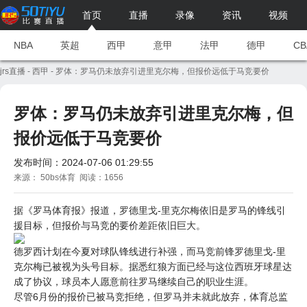
首页
直播
录像
资讯
视频
NBA
英超
西甲
意甲
法甲
德甲
CB
jrs直播
-
西甲
- 罗体：罗马仍未放弃引进里克尔梅，但报价远低于马竞要价
罗体：罗马仍未放弃引进里克尔梅，但
报价远低于马竞要价
发布时间：2024-07-06 01:29:55
来源： 50bs体育 阅读：1656
据《
罗马
体育报》报道，罗德里戈-里克尔梅依旧是罗马的锋线引
援目标，但报价与
马竞
的要价差距依旧巨大。
德罗西计划在今夏对球队锋线进行补强，而马竞前锋罗德里戈-里
克尔梅已被视为头号目标。据悉红狼方面已经与这位西班牙球星达
成了协议，球员本人愿意前往罗马继续自己的职业生涯。
尽管6月份的报价已被马竞拒绝，但罗马并未就此放弃，体育总监