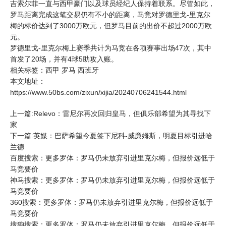
吉索尔菲一直与
西甲
豪门以及球员经纪人保持着联系。尽管如此，
罗马距离完成这笔交易仍有不小的距离，马竞对罗德里戈-里克尔
梅的标价达到了3000万欧元，但罗马目前的出价不超过2000万欧
元。
罗德里戈-里克尔梅上赛季共计为马竞在各项赛事出场47次，其中
首发了20场，并有4球5助攻入账。
相关标签：
西甲
罗马
西班牙
本文地址：
https://www.50bs.com/zixun/xijia/20240706241544.html
上一篇:Relevo：雷尼尔再次回归皇马，但俱乐部希望为其寻找下
家
下一篇:英媒：巴萨希望今夏签下尼科-威廉姆斯，明夏目标引进哈
兰德
百度搜索：更多罗体：罗马仍未放弃引进里克尔梅，但报价远低于
马竞要价
神马搜索：更多罗体：罗马仍未放弃引进里克尔梅，但报价远低于
马竞要价
360搜索：更多罗体：罗马仍未放弃引进里克尔梅，但报价远低于
马竞要价
搜狗搜索：更多罗体：罗马仍未放弃引进里克尔梅，但报价远低于