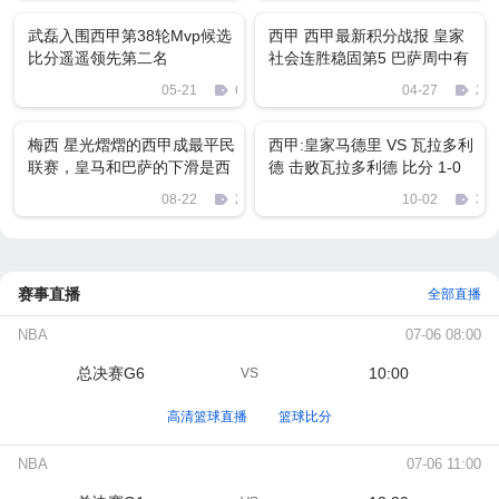
武磊入围西甲第38轮Mvp候选
西甲 西甲最新积分战报 皇家
比分遥遥领先第二名
社会连胜稳固第5 巴萨周中有
望登顶
05-21
69
04-27
229
梅西 星光熠熠的西甲成最平民
西甲:皇家马德里 VS 瓦拉多利
联赛，皇马和巴萨的下滑是西
德 击败瓦拉多利德 比分 1-0
甲没落的缩影
08-22
2304
10-02
350
赛事直播
全部直播
NBA
07-06 08:00
总决赛G6
10:00
VS
高清篮球直播
篮球比分
NBA
07-06 11:00