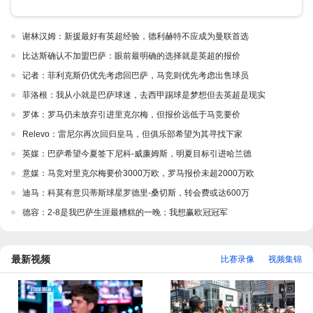
谢林汉姆：新援最好有英超经验，德利赫特不应成为曼联首选
比达斯确认不加盟巴萨：眼前最明确的选择就是英超的报价
记者：菲利克斯仍优先考虑回巴萨，马竞则优先考虑出售球员
菲洛根：我从小就是巴萨球迷，去西甲踢球是梦想但去英超是现实
罗体：罗马仍未放弃引进里克尔梅，但报价远低于马竞要价
Relevo：雷尼尔再次回归皇马，但俱乐部希望为其寻找下家
英媒：巴萨希望今夏签下尼科-威廉姆斯，明夏目标引进哈兰德
意媒：马竞对里克尔梅要价3000万欧，罗马报价未超2000万欧
迪马：科莫有意贝蒂斯球星罗德里-桑切斯，转会费或达600万
德容：2-8是我巴萨生涯最糟糕的一晚；我想赢欧冠冠军
最新视频
比赛录像
视频集锦