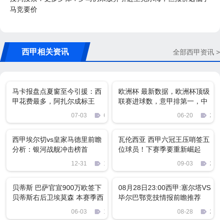
马竞要价
西甲相关资讯
全部西甲资讯 >
马卡报盘点夏窗至今引援：西
欧洲杯 最新数据，欧洲杯顶级
甲花费最多，阿扎尔成标王
联赛进球数，意甲排第一，中
超媲美西甲
07-03
64
06-20
280
西甲埃尔切vs皇家马德里前瞻
瓦伦西亚 西甲六冠王压哨签五
分析：银河战舰冲击榜首
位球员！下赛季要重新崛起
12-31
1705
09-03
282
贝蒂斯 巴萨官宣900万欧签下
08月28日23:00西甲:塞尔塔VS
贝蒂斯右后卫埃莫森 本赛季西
毕尔巴鄂竞技情报前瞻推荐
甲1球4助攻
06-03
1649
08-28
255