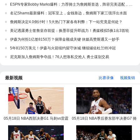
ESPN专家Bobby Marks爆料：力荐骑士为詹姆斯首选，阵容完美适配，家乡情怀加分
名记Shams最新爆料：冠军至上，金钱靠边，詹姆斯下家三强浮出水面
詹姆斯决定4.0倒计时！5大热门下家各有利弊：下一站究竟是何处？
美记透露勇士签詹皇存前提：换墨菲提升即战力！勇媒模拟5换1出3首轮
伊森为何拒1亿签8150万？保障金额成关键 休媒高赞斯通又一妙手
5年8150万美元！伊森与火箭续约留守休城 继续辅佐杜兰特冲冠
尼克斯加入詹姆斯争夺战！76人想靠私交抢人 勇士谋划交易
最新视频
比赛录像
视频集锦
05月18日 NBA西部决赛G1 马刺vs雷霆
05月18日 NBA季后赛东部半决赛G7 骑
NBA录像回放
士vs活塞 NBA录像回放