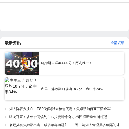
最新资讯
全部资讯
詹姆斯生涯40000分！历史唯一！
库里三连败期间场均18.7分，命中率34%
湖人阵容大换血！ESPN解读6大核心问题：詹姆斯为何离开紫金军
猛龙官宣：多年合同续约主帅拉贾科维奇 小卡回归新季剑指冲冠
名记揭秘詹姆斯出走：球场兼容问题并非主因，与湖人管理层多年隔阂才是真正导火索