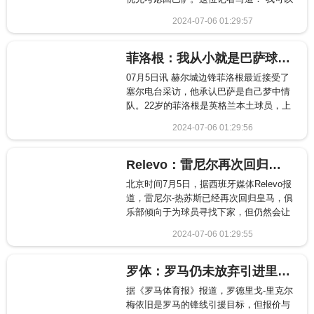
证实，本菲卡已经通过若昂-菲利克斯的经
2024-07-06 01:29:57
纪人豪尔赫-门德斯询问过他的情况，但目
2441
前本菲卡和马竞之间还没
菲洛根：我从小就是巴萨球迷，去西甲踢球是梦想但去英超是现实
07月5日讯 赫尔城边锋菲洛根最近接受了
塞尔电台采访，他承认巴萨是自己梦中情
队。22岁的菲洛根是英格兰本土球员，上
赛季他代表赫尔城在英冠出场32次，有过
2024-07-06 01:29:56
12个进球和6次助攻，此前消息称，巴萨
378
对他感兴趣。不过，巴萨的首要目标
Relevo：雷尼尔再次回归皇马，但俱乐部希望为其寻找下家
北京时间7月5日，据西班牙媒体Relevo报
道，雷尼尔-热苏斯已经再次回归皇马，俱
乐部倾向于为球员寻找下家，但仍然会让
其在瓦尔德贝巴斯进行训练以保持状态。
2024-07-06 01:29:55
文章节选雷尼尔的问题仍然悬而未决，皇
1427
马将和巴西人在一个夏天再次相
罗体：罗马仍未放弃引进里克尔梅，但报价远低于马竞要价
据《罗马体育报》报道，罗德里戈-里克尔
梅依旧是罗马的锋线引援目标，但报价与