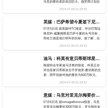
马竞的要价差距依旧巨大。德罗西计划在
今夏对球队锋线进行补强，而马竞前锋罗
2024-07-06 01:29:55
德里戈-里克尔梅已被视为头号目标。据悉
1656
红狼方面已经与这位西班牙
英媒：巴萨希望今夏签下尼科-威廉姆斯，明夏目标引进哈兰德
07月5日讯 据英媒HITC报道，毕尔巴鄂边
锋尼科-威廉姆斯是巴萨今夏的头号目标，
而哈兰德是他们明年的目标。据了解，拉
波尔塔已指示巴萨高层尽一切努力促成尼
2024-07-06 01:29:53
科-威廉姆斯的交易，因为阿森纳和利物浦
1300
都对这名球员很感兴趣，但球员
迪马：科莫有意贝蒂斯球星罗德里-桑切斯，转会费或达600万
根据转会专家迪马济奥的报道，科莫正在
评估皇家贝蒂斯攻击手罗德里-桑切斯的交
易，西甲劲旅对他的要价为600万欧元。
在贝洛蒂和多塞纳正式加盟后，科莫的夏
2024-07-06 01:29:52
季引援并未停止，意甲升班马正在寻找新
2909
的进攻球员，以增加法布雷加斯的
意媒：马竞对里克尔梅要价3000万欧，罗马报价未超2000万欧
07月6日讯 据romagiallorossa报道，马竞
对里克尔梅要价3000万欧元，罗马报价未