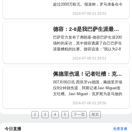
超过2000万欧元。报道称，罗马准备在今
夏对多个位置进行补充，在边路他们将马
2024-07-06 01:29:52
竞后卫里克尔梅视为重要目标，德罗西及
605
其教练组对里克尔梅进行了分析
德容：2-8是我巴萨生涯最糟糕的一晚；我想赢欧冠冠军
巴萨官方发布了弗朗基-德容巴萨生涯200
场时的采访，其中德容透露了自己巴萨生
涯最糟糕的比赛。德容说道：“我认为2-8
拜仁是我在巴萨职业生涯中最糟糕的一
2024-07-06 01:29:51
晚，甚至可能是巴萨历史上最糟糕的一
1416
晚。每次想到那场失败，我都有不
佩德里伤退！记者吐槽：克罗斯为皇马做的最后一件事，搞伤佩德里
007月06日讯 西班牙vs德国，佩德里开场
仅8分钟就伤退，阿斯记者Javi Miguel发
文吐槽。Javi Miguel：克罗斯为皇马做的
最后一件事，搞伤佩德里！
2024-07-06 01:29:50
779
2
3
4
5
下一页
尾页
今日直播
热赛直播