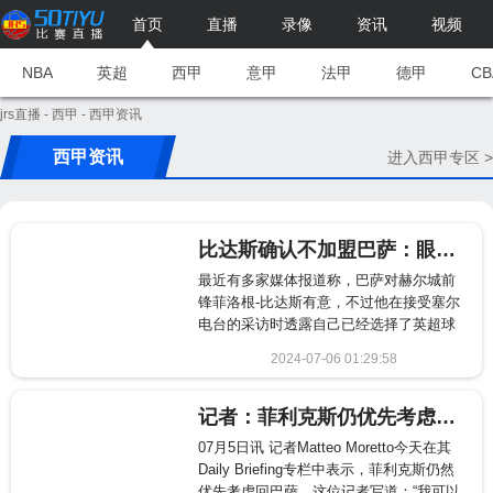
首页
直播
录像
资讯
视频
NBA
英超
西甲
意甲
法甲
德甲
CB
jrs直播
-
西甲
- 西甲资讯
西甲资讯
进入西甲专区 >
比达斯确认不加盟巴萨：眼前最明确的选择就是英超的报价
最近有多家媒体报道称，巴萨对赫尔城前
锋菲洛根-比达斯有意，不过他在接受塞尔
电台的采访时透露自己已经选择了英超球
队的报价，不会在今年夏天加盟巴萨。为
2024-07-06 01:29:58
什么你选择了英超联赛的报价？“我并没有
1191
选择英超联赛，参加西甲联赛
记者：菲利克斯仍优先考虑回巴萨，马竞则优先考虑出售球员
07月5日讯 记者Matteo Moretto今天在其
Daily Briefing专栏中表示，菲利克斯仍然
优先考虑回巴萨。这位记者写道：“我可以