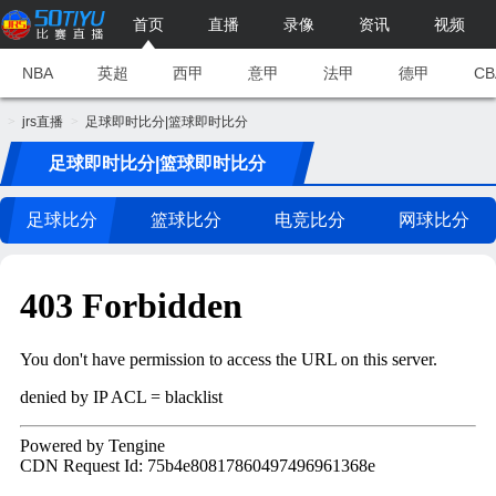
首页
直播
录像
资讯
视频
NBA
英超
西甲
意甲
法甲
德甲
CB
jrs直播
足球即时比分|篮球即时比分
足球即时比分|篮球即时比分
足球比分
篮球比分
电竞比分
网球比分