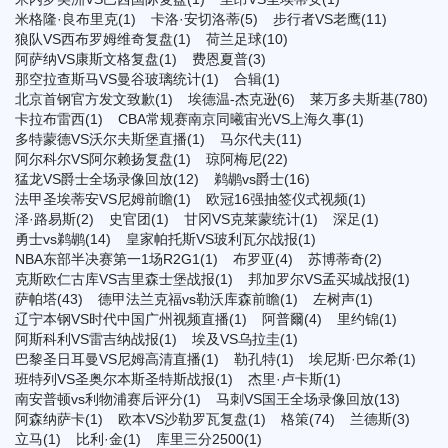
米格隆·良布里克(1)
卡洛·安切洛蒂(5)
步行者VS老鹰(11)
狼队VS西布罗姆维奇复盘(1)
荷兰足球(10)
阿萨纳VS康斯文格复盘(1)
费恩夏普(3)
那空拉查斯马VS曼谷玻璃统计(1)
合辑(1)
北京首钢官方发文致歉(1)
埃德温-杰克逊(6)
莱万多夫斯基(780)
卡拉布雷西(1)
CBA常规赛南京同曦宙光VS上海久事(1)
多特蒙德VS沃尔夫斯堡直播(1)
马尔代夫(11)
阿尔科尔VS阿尔赖扬复盘(1)
琼阿梅尼(22)
猛龙VS爵士全场录像回放(12)
鹈鹕vs爵士(16)
法甲圣埃蒂安VS尼姆前瞻(1)
欧冠16强抽签仪式视频(1)
泽·路易斯(2)
史官团(1)
甘冈VS克莱蒙统计(1)
深足(1)
勇士vs鹈鹕(14)
皇家帕托斯VS玻利瓦尔战报(1)
NBA东部半决赛第一1场R2G1(1)
布罗亚(4)
苏博蒂奇(2)
克斯欧仁古库VS吉里森士堡战报(1)
邦加罗尔VS孟买城战报(1)
萨帕塔(43)
德甲法兰克福vs勒沃库森前瞻(1)
左树声(1)
辽宁本钢VS时代中国广州视频直播(1)
阿普爾(4)
里约锦(1)
阿斯科利VS雷吉纳战报(1)
埃及VS乌拉圭(1)
巴黎圣日耳曼VS尼姆高清直播(1)
勒孔特(1)
埃尼斯·巴尔希(1)
班特列VS圣奥尔本斯圣特斯战报(1)
杰里·卢卡斯(1)
南安普顿vs利物浦赛后评分(1)
马刺VS国王全场录像回放(13)
阿森纳萨卡(1)
欧本VS沙勒罗瓦复盘(1)
格策(74)
兰德斯(3)
立马(1)
比利·金(1)
库里三分2500(1)