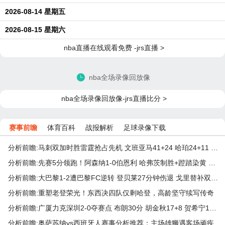
2026-08-14 星期五
2026-08-15 星期六
nba直播在线观看免费 -jrs直播 >
nba全场录像回放像
nba全场录像回放像-jrs直播比分 >
赛事前瞻
体育百科
战报解析
足球录像下载
分析前瞻:马刺双加时胜雷霆抢占先机 文班亚马41+24 哈珀24+11 亚历山大24+12
分析前瞻:先赛5分领跑！阿森纳1-0伯恩利 哈弗茨制胜+蹬踏染黄 萨卡献助攻
分析前瞻:大巴黎1-2遭巴黎FC逆转 登贝莱27分钟伤退 戈里替补双响+读秒绝杀
分析前瞻:重塑老登荣光！东西决四队仅剩哈登，高龄坚守续写传奇
分析前瞻:广厦力克深圳2-0夺赛点 布朗30分 胡金秋17+8 贺希宁18分
分析前瞻:奥萨苏纳vs西班牙人赛事分析推荐：主场雄狮遇客场顽疾