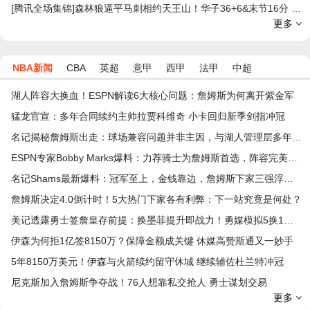
[腾讯全场集锦]森林狼逼平马刺相约天王山！华子36+6&末节16分 文班恶犯驱逐
更多
NBA新闻
CBA
英超
意甲
西甲
法甲
中超
湖人阵容大换血！ESPN解读6大核心问题：詹姆斯为何离开紫金军
猛龙官宣：多年合同续约主帅拉贾科维奇 小卡回归新季剑指冲冠
名记揭秘詹姆斯出走：球场兼容问题并非主因，与湖人管理层多年隔阂才是真正导火索
ESPN专家Bobby Marks爆料：力荐骑士为詹姆斯首选，阵容完美适配，家乡情怀加分
名记Shams最新爆料：冠军至上，金钱靠边，詹姆斯下家三强浮出水面
詹姆斯决定4.0倒计时！5大热门下家各有利弊：下一站究竟是何处？
美记透露勇士签詹皇存前提：换墨菲提升即战力！勇媒模拟5换1出3首轮
伊森为何拒1亿签8150万？保障金额成关键 休媒高赞斯通又一妙手
5年8150万美元！伊森与火箭续约留守休城 继续辅佐杜兰特冲冠
尼克斯加入詹姆斯争夺战！76人想靠私交抢人 勇士谋划交易
更多