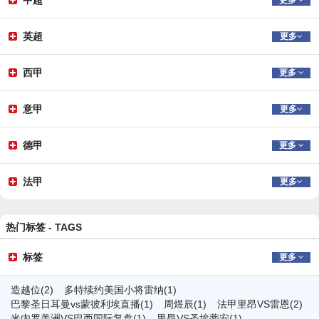
中超
更多
英超
更多
西甲
更多
意甲
更多
德甲
更多
法甲
更多
热门标签 -
TAGS
标签
更多
造越位(2)
多特续约美国小将雷纳(1)
巴黎圣日耳曼vs蒙彼利埃直播(1)
周煜辰(1)
法甲里昂VS雷恩(2)
米内罗美洲VS巴西国际复盘(1)
里昂VS圣埃蒂安(1)