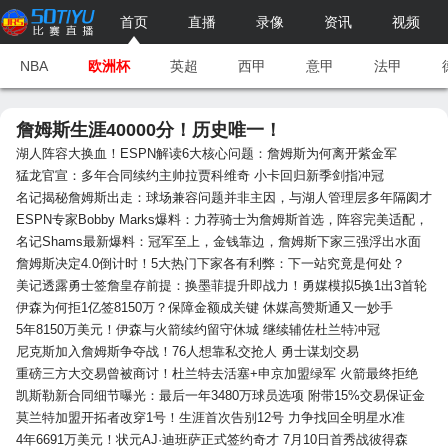
首页
直播
录像
资讯
视频
NBA
欧洲杯
英超
西甲
意甲
法甲
詹姆斯生涯40000分！历史唯一！
湖人阵容大换血！ESPN解读6大核心问题：詹姆斯为何离开紫金军
猛龙官宣：多年合同续约主帅拉贾科维奇 小卡回归新季剑指冲冠
名记揭秘詹姆斯出走：球场兼容问题并非主因，与湖人管理层多年隔阂才
是真正导火索
ESPN专家Bobby Marks爆料：力荐骑士为詹姆斯首选，阵容完美适配，
家乡情怀加分
名记Shams最新爆料：冠军至上，金钱靠边，詹姆斯下家三强浮出水面
詹姆斯决定4.0倒计时！5大热门下家各有利弊：下一站究竟是何处？
美记透露勇士签詹皇存前提：换墨菲提升即战力！勇媒模拟5换1出3首轮
伊森为何拒1亿签8150万？保障金额成关键 休媒高赞斯通又一妙手
5年8150万美元！伊森与火箭续约留守休城 继续辅佐杜兰特冲冠
尼克斯加入詹姆斯争夺战！76人想靠私交抢人 勇士谋划交易
重磅三方大交易曾被商讨！杜兰特去活塞+申京加盟绿军 火箭最终拒绝
凯斯勒新合同细节曝光：最后一年3480万球员选项 附带15%交易保证金
莫兰特加盟开拓者改穿1号！生涯首次告别12号 力争找回全明星水准
4年6691万美元！状元AJ·迪班萨正式签约奇才 7月10日首秀战彼得森