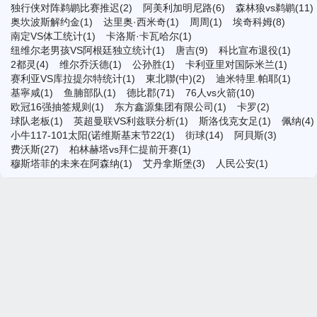
独行侠对阵鹈鹕比赛推迟(2)
阿美利加明尼路(6)
森林狼vs鹈鹕(11)
奥坎波斯解约金(1)
达里奥·西米奇(1)
周周(1)
埃奇科姆(8)
南定VS体工统计(1)
卡洛斯·卡瓦哈尔(1)
纽维尔老男孩VS阿根廷独立统计(1)
唐吉(9)
科比宣布退役(1)
2都灵(4)
维尔乔沃德(1)
公孙胜(1)
卡利亚里对国际米兰(1)
赛利亚VS库拉提尔特统计(1)
東北聯(中)(2)
迪米特里.帕耶(1)
基寧咸(1)
鱼腩部队(1)
德比郡(71)
76人vs火箭(10)
欧冠16强抽签规则(1)
东方鑫源集团有限公司(1)
卡罗(2)
球队老板(1)
英超曼联VS利兹联分析(1)
斯洛伐克女足(1)
佩纳(4)
小牛117-101太阳(诺维斯基末节22(1)
街球(14)
阿貝斯(3)
费沃斯(27)
柏林赫塔vs拜仁提前开赛(1)
穆斯塔菲的未来在阿森纳(1)
艾丹拿斯堡(3)
人民公安(1)