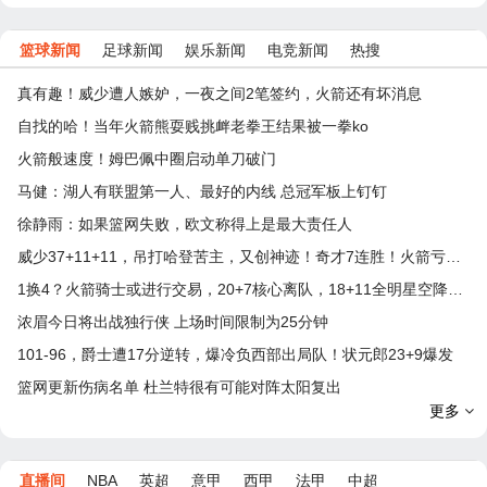
篮球新闻
足球新闻
娱乐新闻
电竞新闻
热搜
真有趣！威少遭人嫉妒，一夜之间2笔签约，火箭还有坏消息
自找的哈！当年火箭熊耍贱挑衅老拳王结果被一拳ko
火箭般速度！姆巴佩中圈启动单刀破门
马健：湖人有联盟第一人、最好的内线 总冠军板上钉钉
徐静雨：如果篮网失败，欧文称得上是最大责任人
威少37+11+11，吊打哈登苦主，又创神迹！奇才7连胜！火箭亏大了
1换4？火箭骑士或进行交易，20+7核心离队，18+11全明星空降休城
浓眉今日将出战独行侠 上场时间限制为25分钟
101-96，爵士遭17分逆转，爆冷负西部出局队！状元郎23+9爆发
篮网更新伤病名单 杜兰特很有可能对阵太阳复出
更多
直播间
NBA
英超
意甲
西甲
法甲
中超