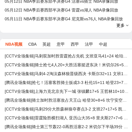
05月12日 NBA季后赛东部半决赛G4 活塞vs骑士 NBA录像回放
05月12日 NBA季后赛西部半决赛G4 雷霆vs湖人 NBA录像回放
05月11日 NBA季后赛东部半决赛G4 尼克斯vs76人 NBA录像回放
更多
NBA视频
CBA
英超
意甲
西甲
法甲
中超
[CCTV全场集锦]马刺双加时胜雷霆抢占先机 文班亚马41+24 哈珀24+11+6+7断
[CCTV全场集锦]骑士抢七4人20+大胜活塞挺进东决！米切尔26+5+7 梅里尔23分
[CCTV全场集锦]马刺4-2淘汰森林狼晋级西决 卡斯尔32+11 文班19+6 华子24分
[腾讯全场集锦]抢七！活塞客胜骑士扳成3-3 杜伦15+11 哈登23+7+4断+8失误
[CCTV全场集锦]上海力克北京先下一城 张镇麟17+5 王哲林10+10 周琦13+9
[腾讯全场集锦]骑士加时胜活塞攻占天王山 哈登30+8+6 坎宁安空砍39+7+9
[CCTV全场集锦]马刺29分大胜森林狼夺赛点3-2 文班27+17+5 凯尔登替补21分
[CCTV全场集锦]雷霆险胜横扫湖人 亚历山大35+8 里夫斯27+7+6 詹姆斯24+12
[腾讯全场集锦]骑士第三节轰22-0再胜活塞2-2 米切尔下半场39分 哈登24+11