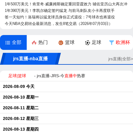
1年500万美元！肯里奇·威廉姆斯确定重回雷霆效力 辅佐亚历山大再次冲
冠
1年390万美元！李凯尔确定签约猛龙 与前马刺队友小卡再度联手
签一天短约！洛瑞将以猛龙球员身份正式退役：7号球衣也将退役
今天NBA交易转会最新消息，发生8笔交易（2026年07月03日）
全部
热门
篮球
足球
欧洲杯
jrs直播-nba直播
jrs直播|全部>
足球|篮球
- jrs直播-JRS-今
直播中
热赛
2026-08-09 今天
2026-08-10 星期一
2026-08-11 星期二
2026-08-12 星期三
2026-08-13 星期四