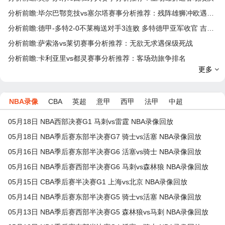
分析前瞻:毕尔巴鄂竞技vs塞尔塔赛事分析推荐：残阵雄狮冲欧遇客场劲旅
分析前瞻:德甲-多特2-0不莱梅送对手3连败 多特德甲亚军收官 吉拉西破门
分析前瞻:萨索洛vs莱切赛事分析推荐：无欲无求遇保级死战
分析前瞻:卡利亚里vs都灵赛事分析推荐：客场劲旅争排名
更多
NBA录像
CBA
英超
意甲
西甲
法甲
中超
05月18日 NBA西部决赛G1 马刺vs雷霆 NBA录像回放
05月18日 NBA季后赛东部半决赛G7 骑士vs活塞 NBA录像回放
05月16日 NBA季后赛东部半决赛G6 活塞vs骑士 NBA录像回放
05月16日 NBA季后赛西部半决赛G6 马刺vs森林狼 NBA录像回放
05月15日 CBA季后赛半决赛G1 上海vs北京 NBA录像回放
05月14日 NBA季后赛东部半决赛G5 骑士vs活塞 NBA录像回放
05月13日 NBA季后赛西部半决赛G5 森林狼vs马刺 NBA录像回放