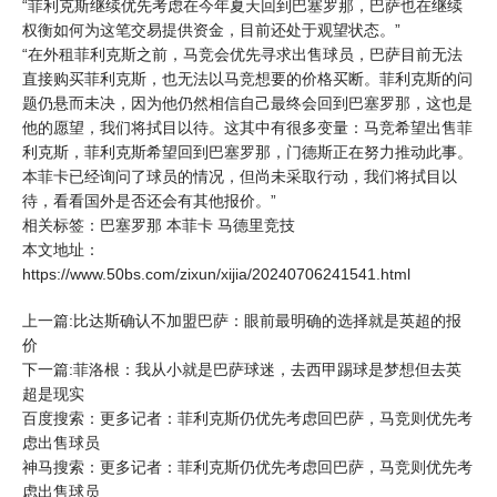
“菲利克斯继续优先考虑在今年夏天回到
巴塞罗那
，巴萨也在继续
权衡如何为这笔交易提供资金，目前还处于观望状态。”
“在外租菲利克斯之前，
马竞
会优先寻求出售球员，巴萨目前无法
直接购买菲利克斯，也无法以马竞想要的价格买断。菲利克斯的问
题仍悬而未决，因为他仍然相信自己最终会回到巴塞罗那，这也是
他的愿望，我们将拭目以待。这其中有很多变量：马竞希望出售菲
利克斯，菲利克斯希望回到巴塞罗那，门德斯正在努力推动此事。
本菲卡已经询问了球员的情况，但尚未采取行动，我们将拭目以
待，看看国外是否还会有其他报价。”
相关标签：
巴塞罗那
本菲卡
马德里竞技
本文地址：
https://www.50bs.com/zixun/xijia/20240706241541.html
上一篇:比达斯确认不加盟巴萨：眼前最明确的选择就是英超的报
价
下一篇:菲洛根：我从小就是巴萨球迷，去西甲踢球是梦想但去英
超是现实
百度搜索：更多记者：菲利克斯仍优先考虑回巴萨，马竞则优先考
虑出售球员
神马搜索：更多记者：菲利克斯仍优先考虑回巴萨，马竞则优先考
虑出售球员