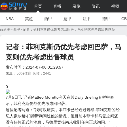
首页
直播
录像
资讯
视频
NBA
英超
西甲
意甲
法甲
德甲
CB
jrs直播
-
西甲
- 记者：菲利克斯仍优先考虑回巴萨，马竞则优先考虑出售球员
记者：菲利克斯仍优先考虑回巴萨，马
竞则优先考虑出售球员
发布时间：2024-07-06 01:29:57
来源： 50bs体育 阅读：2441
0
7月5日讯 记者Matteo Moretto今天在其Daily Briefing专栏中表
示，菲利克斯仍然优先考虑回
巴萨
。
这位记者写道：“我可以证实，本菲卡已经通过若昂-菲利克斯的经
纪人豪尔赫-门德斯询问过他的情况，但目前本菲卡和马竞之间还
没有任何正式的消息，马德里竞技尚未收到任何正式询问。”