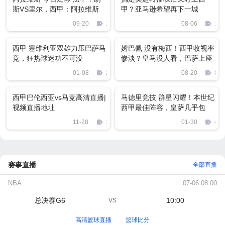
斯VS里尔，西甲：阿拉维斯
甲？亚马逊希望再下一城
VS奥萨苏纳
09-20
1069
08-06
108
西甲 塞维利亚双雄力压巴萨马
姆巴佩 没有梅西！西甲收视率
竞，狂热球迷功不可没
惨淡？皇马没人看，巴萨上座
率68％排第1
01-08
2997
08-20
873
西甲巴伦西亚vs马竞高清直播|
马德里竞技 群星闪耀！本世纪
视频直播地址
西甲最佳阵容，皇萨几乎包
揽，你认为合理吗？
11-28
1803
01-30
438
赛事直播
全部直播
NBA
07-06 08:00
总决赛G6
10:00
VS
高清篮球直播
篮球比分