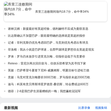
库里三连败期间场均18.7分，命中率34%
谢林汉姆：新援最好有英超经验，德利赫特不应成为曼联首选
比达斯确认不加盟巴萨：眼前最明确的选择就是英超的报价
记者：菲利克斯仍优先考虑回巴萨，马竞则优先考虑出售球员
菲洛根：我从小就是巴萨球迷，去西甲踢球是梦想但去英超是现实
罗体：罗马仍未放弃引进里克尔梅，但报价远低于马竞要价
Relevo：雷尼尔再次回归皇马，但俱乐部希望为其寻找下家
英媒：巴萨希望今夏签下尼科-威廉姆斯，明夏目标引进哈兰德
意媒：马竞对里克尔梅要价3000万欧，罗马报价未超2000万欧
迪马：科莫有意贝蒂斯球星罗德里-桑切斯，转会费或达600万
德容：2-8是我巴萨生涯最糟糕的一晚；我想赢欧冠冠军
最新视频
比赛录像
视频集锦