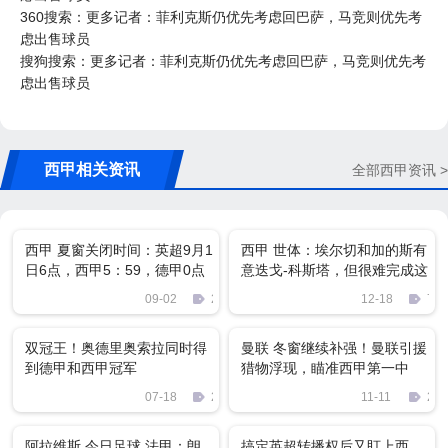
360搜索：更多记者：菲利克斯仍优先考虑回巴萨，马竞则优先考
虑出售球员
搜狗搜索：更多记者：菲利克斯仍优先考虑回巴萨，马竞则优先考
虑出售球员
西甲相关资讯
全部西甲资讯 >
西甲 夏窗关闭时间：英超9月1
西甲 世体：埃尔切和加的斯有
日6点，西甲5：59，德甲0点
意迭戈-科斯塔，但很难完成这
整
笔交易
09-02
2160
12-18
731
双冠王！奥德里奥索拉同时得
曼联 冬窗继续补强！曼联引援
到德甲和西甲冠军
猎物浮现，瞄准西甲第一中
卫，顶替马奎尔
07-18
2436
11-11
220
阿拉维斯 今日足球 法甲：朗
搞定英超转播权后又盯上西