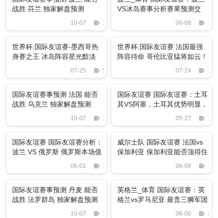
战胜 芬兰 独家解盘预测
VS冰岛赛事分析赛果预测交
流！
10-07
1142
06-08
119
世界杯:国际友谊赛-墨西哥热
世界杯:国际友谊赛 法国最强
身赛之王 冰岛阵容星光黯淡
阵容待命 哥伦比亚猛将如云！
07-25
522
07-24
198
国际友谊赛事预测 法国 能否
国际友谊赛 国际友谊赛：土耳
战胜 乌克兰 独家解盘预测
其VS阿塞，土耳其优势明显，
阿塞惨败已注定
10-07
196
05-27
125
国际友谊赛 国际友谊赛分析：
威尔士队 国际友谊赛 法国vs
波兰 VS 俄罗斯 俄罗斯本场值
保加利亚 保加利亚能否顶得住
得期待
法国航母的火力
06-01
1359
06-08
157
国际友谊赛事预测 丹麦 能否
英格兰_体育 国际友谊赛：英
战胜 法罗群岛 独家解盘预测
格兰vs罗马尼亚 最贵三狮军团
能否碾压队手
10-07
1289
06-06
224