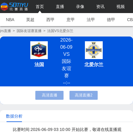
首页
直播
录像
资讯
视频
NBA
英超
西甲
意甲
法甲
德甲
CB
jrs直播
>
国际友谊赛直播
>
法国VS北爱尔兰
2026-
06-09
VS
国际
法国
北爱尔兰
友谊
赛
--:--
高清直播
高清直播2
数据分析
比赛时间:2026-06-09 03:10:00 开始比赛，敬请在线直播观