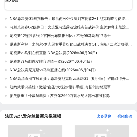
NBA总决赛G1裁判报告：最后两分钟仅漏判布伦森2+1 尼克斯吃亏仍逆转取胜
马刺总决赛G2媒体日：文班亚马透露波波维奇首战评价 主帅解释末段没上哈珀
尼克斯12连胜多强？官网公布数据对比：不逊99马刺与17勇士
尼克斯利好！米切尔·罗宾逊右手骨折仍出战总决赛G1：前板+二次进攻要靠他 附比赛直播
尼克斯vs马刺在线直播-NBA总决赛(2026年06月04日)
尼克斯vs马刺首发阵容详情一览(2026年06月04日)
NBA总决赛尼克斯vs马刺直播在线(2026年06月04日)
NBA高清直播在线直播：总决赛尼克斯vs马刺G1（6月4日）谁能取得开门红？附首发名单预测
纽约慧眼识英雄！激活“盗圣”大玩铁桶阵 手握1奇招剑指总冠军
损失惨重！仲裁员裁决：罗齐尔2660万薪水绝大部分将被扣除
法国vs北爱尔兰最新录像视频
比赛录像
视频集锦