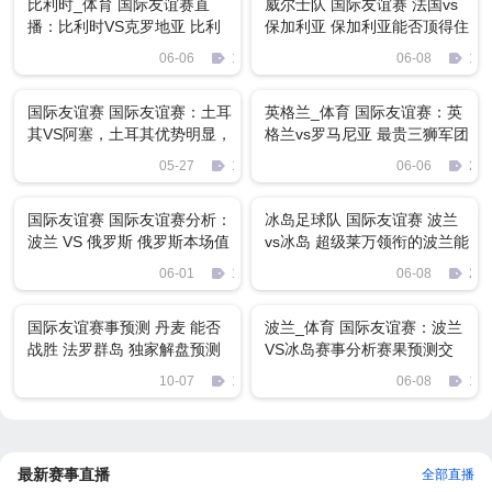
比利时_体育 国际友谊赛直
威尔士队 国际友谊赛 法国vs
播：比利时VS克罗地亚 比利
保加利亚 保加利亚能否顶得住
时值得看高一线
法国航母的火力
06-06
1821
06-08
157
国际友谊赛 国际友谊赛：土耳
英格兰_体育 国际友谊赛：英
其VS阿塞，土耳其优势明显，
格兰vs罗马尼亚 最贵三狮军团
阿塞惨败已注定
能否碾压队手
05-27
1253
06-06
224
国际友谊赛 国际友谊赛分析：
冰岛足球队 国际友谊赛 波兰
波兰 VS 俄罗斯 俄罗斯本场值
vs冰岛 超级莱万领衔的波兰能
得期待
否拿下世界杯黑马冰岛
06-01
1359
06-08
271
国际友谊赛事预测 丹麦 能否
波兰_体育 国际友谊赛：波兰
战胜 法罗群岛 独家解盘预测
VS冰岛赛事分析赛果预测交
流！
10-07
1289
06-08
119
最新赛事直播
全部直播