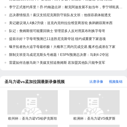
李宁正式签约库里！乔·约翰逊点评：耐克阿迪发展不如当年，李宁球鞋真的很好，签库里正是他们想做的事
总决赛情报员！索汉支招尼克斯防守前队友文班：他很容易体能透支
美记建议湖人4换2升级：送克内克特拉拉维亚两首轮 换鹈鹕琼斯米西
队记：詹姆斯很可能重回骑士 管理层多人反对用莫布利换字母哥
提前示好？字母哥预测已11连胜尼克斯夺冠 纽约成重要下家选项
曝开拓者热火追字母最积极！大概率三周内完成交易 魔术也成潜在下家
限制文班亚马成尼克斯头号难题！ESPN预测总决赛：马刺4-2夺冠
雷霆如何击败马刺？美媒支招追詹姆斯 若加盟其他队只能争亚军
圣马力诺vs孟加拉国最新录像视频
比赛录像
视频集锦
欧州杯：圣马力诺VS哈萨克斯坦
欧洲杯：圣马力诺VS俄罗斯