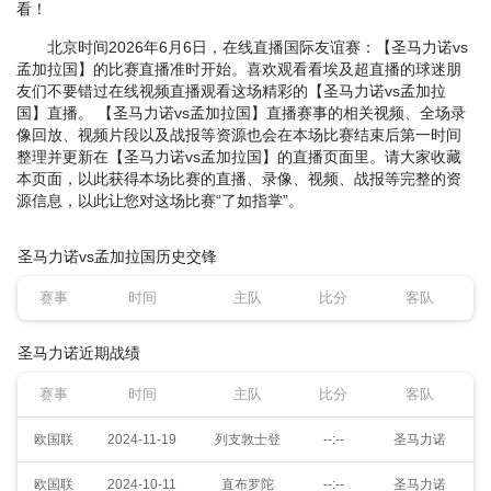
看！
北京时间2026年6月6日，在线直播国际友谊赛：【圣马力诺vs
孟加拉国】的比赛直播准时开始。喜欢观看看埃及超直播的球迷朋
友们不要错过在线视频直播观看这场精彩的【圣马力诺vs孟加拉
国】直播。 【圣马力诺vs孟加拉国】直播赛事的相关视频、全场录
像回放、视频片段以及战报等资源也会在本场比赛结束后第一时间
整理并更新在【圣马力诺vs孟加拉国】的直播页面里。请大家收藏
本页面，以此获得本场比赛的直播、录像、视频、战报等完整的资
源信息，以此让您对这场比赛“了如指掌”。
圣马力诺vs孟加拉国历史交锋
赛事
时间
主队
比分
客队
圣马力诺近期战绩
赛事
时间
主队
比分
客队
欧国联
2024-11-19
列支敦士登
--:--
圣马力诺
欧国联
2024-10-11
直布罗陀
--:--
圣马力诺