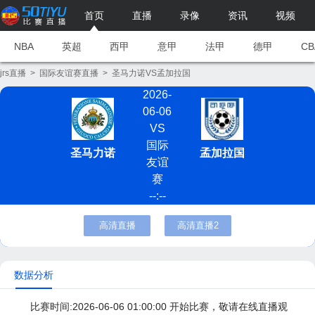
首页
直播
录像
资讯
视频
NBA
英超
西甲
意甲
法甲
德甲
CB
jrs直播
>
国际友谊赛直播
>
圣马力诺VS孟加拉国
2026-
06-06
VS
国际
圣马力诺
孟加拉国
友谊
赛
--:--
高清直播
高清直播2
数据分析
比赛时间:2026-06-06 01:00:00 开始比赛，敬请在线直播观