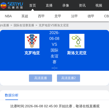
首页
直播
录像
资讯
视频
NBA
英超
西甲
意甲
法甲
德甲
CB
jrs直播
>
国际友谊赛直播
>
克罗地亚VS斯洛文尼亚
2026-
06-08
VS
国际
克罗地亚
斯洛文尼亚
友谊
赛
--:--
高清直播
高清直播2
数据分析
比赛时间:2026-06-08 02:45:00 开始比赛，敬请在线直播观