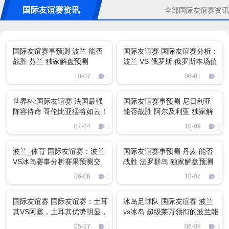
国际友谊赛资讯
全部国际友谊赛资讯
国际友谊赛事预测 波兰 能否
国际友谊赛 国际友谊赛分析：
战胜 芬兰 独家解盘预测
波兰 VS 俄罗斯 俄罗斯本场值
得期待
10-07
1142
06-01
135
世界杯:国际友谊赛 法国最强
国际友谊赛事预测 尼日利亚
阵容待命 哥伦比亚猛将如云！
能否战胜 阿尔及利亚 独家解
盘预测
07-24
1980
10-09
222
波兰_体育 国际友谊赛：波兰
国际友谊赛事预测 丹麦 能否
VS冰岛赛事分析赛果预测交
战胜 法罗群岛 独家解盘预测
流！
06-08
1192
10-07
128
国际友谊赛 国际友谊赛：土耳
冰岛足球队 国际友谊赛 波兰
其VS阿塞，土耳其优势明显，
vs冰岛 超级莱万领衔的波兰能
阿塞惨败已注定
否拿下世界杯黑马冰岛
05-27
1253
06-08
271