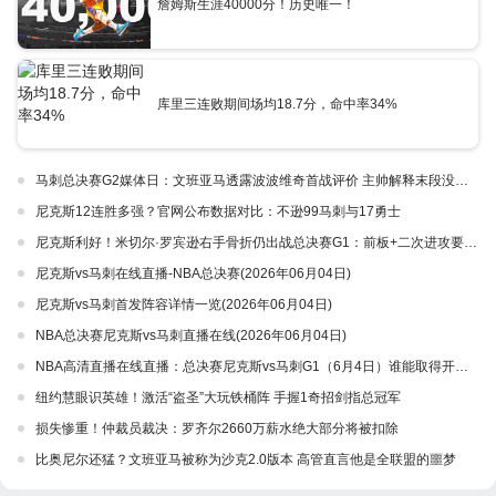
詹姆斯生涯40000分！历史唯一！
库里三连败期间场均18.7分，命中率34%
马刺总决赛G2媒体日：文班亚马透露波波维奇首战评价 主帅解释末段没上哈珀
尼克斯12连胜多强？官网公布数据对比：不逊99马刺与17勇士
尼克斯利好！米切尔·罗宾逊右手骨折仍出战总决赛G1：前板+二次进攻要靠他 附比赛直播
尼克斯vs马刺在线直播-NBA总决赛(2026年06月04日)
尼克斯vs马刺首发阵容详情一览(2026年06月04日)
NBA总决赛尼克斯vs马刺直播在线(2026年06月04日)
NBA高清直播在线直播：总决赛尼克斯vs马刺G1（6月4日）谁能取得开门红？附首发名单预测
纽约慧眼识英雄！激活“盗圣”大玩铁桶阵 手握1奇招剑指总冠军
损失惨重！仲裁员裁决：罗齐尔2660万薪水绝大部分将被扣除
比奥尼尔还猛？文班亚马被称为沙克2.0版本 高管直言他是全联盟的噩梦