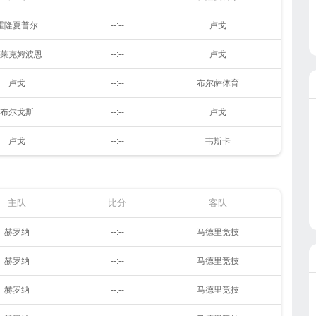
霍隆夏普尔
--:--
卢戈
莱克姆波恩
--:--
卢戈
卢戈
--:--
布尔萨体育
布尔戈斯
--:--
卢戈
卢戈
--:--
韦斯卡
主队
比分
客队
赫罗纳
--:--
马德里竞技
赫罗纳
--:--
马德里竞技
赫罗纳
--:--
马德里竞技