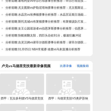
分析前瞻:塞维利亚vs毕尔巴鄂赛事分析推荐：毕尔巴鄂竞技客场不败率高达80%
分析前瞻:尤文图斯vs萨勒尼塔纳赛事分析推荐：尤文图斯近期主场能力极佳
分析前瞻:水晶宫vs埃弗顿赛事分析推荐：水晶宫近期主场能力低下
分析前瞻:斯托克城vs布莱顿赛事分析推荐：布莱顿该队打发稳健
分析前瞻:女王公园巡游者vs伯恩茅斯赛事分析推荐：伯恩茅斯近期攻防表现糟糕
分析前瞻:快船掀翻太阳，四巨头合砍91分，极速狂飙冲冠
分析前瞻:吉灵汉姆vs谢菲尔德联赛事分析推荐：谢菲尔德联状态低迷未尝胜绩
分析前瞻:01月05日 NBA常规赛 雄鹿vs马刺直播分析推荐
卢戈vs马德里竞技最新录像视频
比赛录像
视频集锦
西甲：瓦拉多利德VS马德里竞技
西甲：马德里竞技VS奥萨苏纳