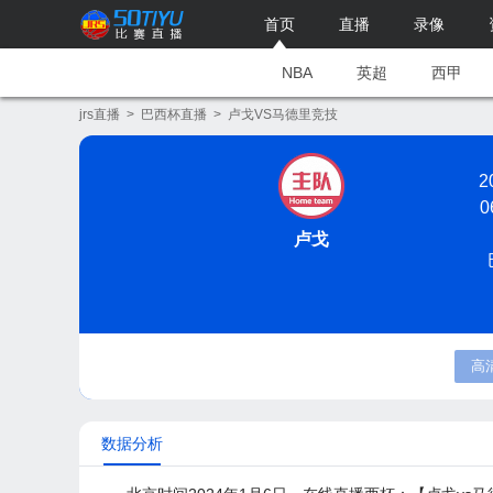
首页
直播
录像
NBA
英超
西甲
jrs直播
>
巴西杯直播
>
卢戈VS马德里竞技
2
0
卢戈
高
数据分析