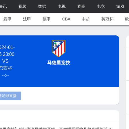
资讯
视频
数据
电视
赛事
电竞
游戏
意甲
法甲
德甲
CBA
中超
英冠杯
欧
024-01-
6 23:00
VS
马德里竞技
巴西杯
--:--
清足球直播