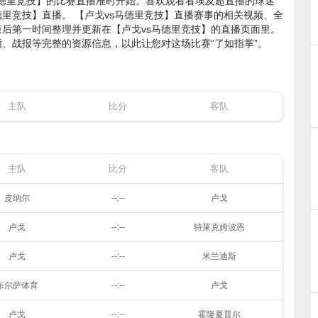
s马德里竞技】的比赛直播准时开始。喜欢观看看埃及超直播的球迷
里竞技】直播。 【卢戈vs马德里竞技】直播赛事的相关视频、全
后第一时间整理并更新在【卢戈vs马德里竞技】的直播页面里。
、战报等完整的资源信息，以此让您对这场比赛“了如指掌”。
主队
比分
客队
主队
比分
客队
皮纳尔
--:--
卢戈
卢戈
--:--
特莱克姆波恩
卢戈
--:--
米兰迪斯
布尔萨体育
--:--
卢戈
卢戈
--:--
霍隆夏普尔