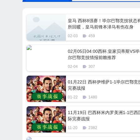
皇马 西杯8强赛！毕尔巴鄂竞技状态
所回暖，皇马前锋本泽马有伤在身
02-03
459
02月05日04:00西杯:皇家贝蒂斯VS毕
尔巴鄂竞技情报前瞻推荐
02-04
307
01月22日 西杯伊维萨1-1毕尔巴鄂竞
完赛战报
01-22
1480
11月19日 巴西杯米内罗美洲1-1巴西
际完赛战报
11-20
2382