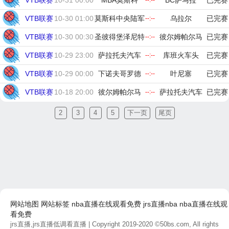
VTB联赛
10-31 00:00
MBA莫斯科
BC萨马拉
已完赛
--:--
VTB联赛
10-30 01:00
莫斯科中央陆军
乌拉尔
已完赛
--:--
VTB联赛
10-30 00:30
圣彼得堡泽尼特
彼尔姆帕尔马
已完赛
--:--
VTB联赛
10-29 23:00
萨拉托夫汽车
库班火车头
已完赛
--:--
VTB联赛
10-29 00:00
下诺夫哥罗德
叶尼塞
已完赛
--:--
VTB联赛
10-18 20:00
彼尔姆帕尔马
萨拉托夫汽车
已完赛
--:--
2
3
4
5
下一页
尾页
网站地图
网站标签
nba直播在线观看免费
jrs直播nba
nba直播在线观
看免费
jrs直播,jrs直播低调看直播
| Copyright 2019-2020 ©50bs.com, All rights