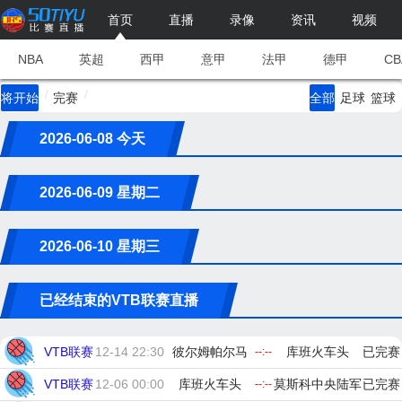
首页
直播
录像
资讯
视频
NBA
英超
西甲
意甲
法甲
德甲
CB
/
/
将开始
完赛
全部
足球
篮球
2026-06-08 今天
2026-06-09 星期二
2026-06-10 星期三
已经结束的VTB联赛直播
VTB联赛
12-14 22:30
彼尔姆帕尔马
库班火车头
已完赛
--:--
VTB联赛
12-06 00:00
库班火车头
莫斯科中央陆军
已完赛
--:--