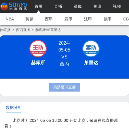
首页
直播
录像
资讯
视频
NBA
英超
西甲
意甲
法甲
德甲
CB
jrs直播
>
西丙直播
>
赫库斯VS莱里达
2024-
05-05
VS
赫库斯
莱里达
西丙
--:--
高清足球直播
数据分析
比赛时间:2024-05-05 18:00:00 开始比赛，敬请在线直播观
看！