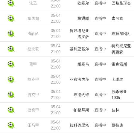
05-04
法乙
欧塞尔
直播中
巴黎足球会
21:00
05-04
泰国超
蒙通联
直播中
素可泰
21:00
05-04
鲁席塔尼亚
葡丙A
直播中
布拉加B队
21:00
洛罗萨
05-04
特乌托尼亚
德北联
基利亚基尔
直播中
21:00
奥藤森
05-04
葡甲
维塞乌
直播中
雷克索斯
21:00
05-04
捷克甲
亚布洛内茨
直播中
卡维纳
21:00
05-04
波希米亚
捷克甲
布德约维
直播中
21:00
1905
05-04
捷克甲
帕都拜斯
直播中
兹林
21:00
05-04
圣马甲
拉科奥里塔
直播中
慕拉达
21:00