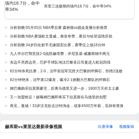
库里三连败期间场均18.7分，命中率34%
分析前瞻:05月05日 NBA季后赛 森林狼vs掘金直播分析推荐
分析前瞻:NBA 赛场欧文显威，詹皇夸赞，赛后与哈登温情庆祝
分析前瞻:34岁归化射手无缘国安比赛，赛季仅上场16分钟
九人毕尔巴鄂竞技2-0战胜赫塔费，伊尼亚基-威廉斯独中两元
东边不亮西边亮，巴萨手球队淘汰巴黎圣日耳曼进入欧冠四强
82分钟杀死比赛，2-0，法甲前冠军完胜大巴黎的绊脚石，拒绝2连败
82分钟绝杀，法甲第12爆发，爆冷2-1掀翻大巴黎队的绊脚石
姆巴佩购买拉莫斯豪宅，距离马德里又进一步：1800万天价太土豪
又一加盟铁证！媒曝姆巴佩即将买下拉莫斯在马德里的别墅
再见，曼城！33岁沃克欲去沙特淘金，或拿4500万年薪，瓜帅有替身
赫库斯vs莱里达最新录像视频
比赛录像
视频集锦