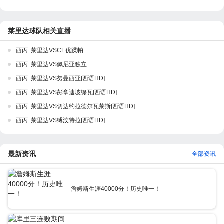
莱里达球队相关直播
西丙 莱里达VSCE优蹂帕
西丙 莱里达VS佩尼亚独立
西丙 莱里达VS努曼西亚[西语HD]
西丙 莱里达VS彭拿迪坡缇瓦[西语HD]
西丙 莱里达VS切达约拉德尔瓦莱斯[西语HD]
西丙 莱里达VS缚汶特拉[西语HD]
最新资讯
全部资讯
詹姆斯生涯40000分！历史唯一！