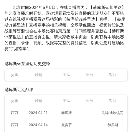
北京时间2024年5月5日，在线直播西丙：【赫库斯vs莱里达】
的比赛直播准时开始。喜欢观看看埃及超直播的球迷朋友们不要错
过在线视频直播观看这场精彩的【赫库斯vs莱里达】直播。 【赫库
斯vs莱里达】直播赛事的相关视频、全场录像回放、视频片段以及
战报等资源也会在本场比赛结束后第一时间整理并更新在【赫库斯
vs莱里达】的直播页面里。请大家收藏本页面，以此获得本场比赛
的直播、录像、视频、战报等完整的资源信息，以此让您对这场比
赛“了如指掌”。
赫库斯vs莱里达历史交锋
赛事
时间
主队
比分
客队
赫库斯近期战绩
赛事
时间
主队
比分
客队
西丙
2024-04-21
赫库斯
--:--
彭拿迪坡缇瓦
西丙
2024-04-14
曼雷萨
--:--
赫库斯