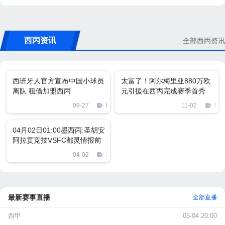
西丙资讯
全部西丙资讯
西班牙人官方宣布中国小球员
太富了！阿尔梅里亚880万欧
离队 租借加盟西丙
元引援在西丙完成赛季首秀
09-27
81
11-02
528
04月02日01:00墨西丙:圣胡安
阿拉贡竞技VSFC都灵情报前
瞻推荐
04-02
338
最新赛事直播
全部直播
西甲
05-04 20:00