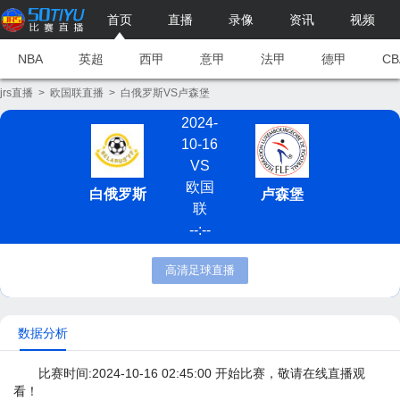
首页
直播
录像
资讯
视频
NBA
英超
西甲
意甲
法甲
德甲
CB
jrs直播
>
欧国联直播
>
白俄罗斯VS卢森堡
2024-
10-16
VS
欧国
白俄罗斯
卢森堡
联
--:--
高清足球直播
数据分析
比赛时间:2024-10-16 02:45:00 开始比赛，敬请在线直播观
看！