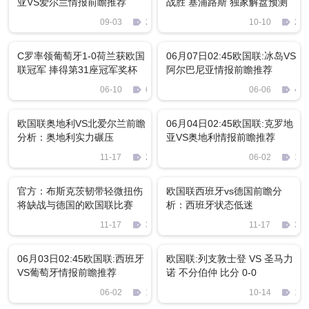
亚VS爱尔兰情报前瞻推荐
战胜 塞浦路斯 独家解盘预测
09-03
2927
10-10
268
C罗率领葡萄牙1-0荷兰获欧国
06月07日02:45欧国联:冰岛VS
联冠军 捧得第31座冠军奖杯
阿尔巴尼亚情报前瞻推荐
06-10
67
06-06
450
欧国联奥地利VS北爱尔兰前瞻
06月04日02:45欧国联:克罗地
分析：奥地利实力碾压
亚VS奥地利情报前瞻推荐
11-17
2187
06-02
108
官方：布斯克茨韧带轻微扭伤
欧国联西班牙vs德国前瞻分
将缺战与德国的欧国联比赛
析：西班牙状态低迷
11-17
318
11-17
314
06月03日02:45欧国联:西班牙
欧国联:列支敦士登 VS 圣马力
VS葡萄牙情报前瞻推荐
诺 不分伯仲 比分 0-0
06-02
1242
10-14
111