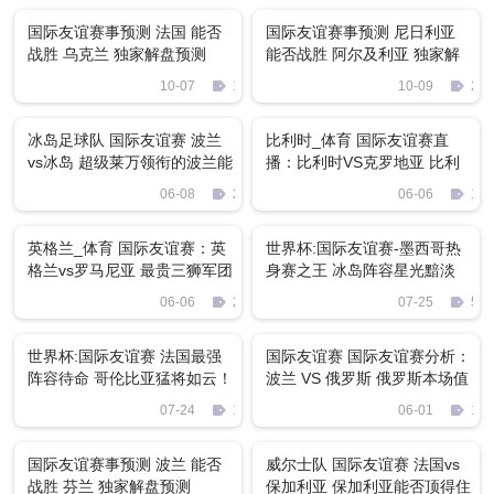
国际友谊赛事预测 法国 能否
国际友谊赛事预测 尼日利亚
战胜 乌克兰 独家解盘预测
能否战胜 阿尔及利亚 独家解
盘预测
10-07
196
10-09
222
冰岛足球队 国际友谊赛 波兰
比利时_体育 国际友谊赛直
vs冰岛 超级莱万领衔的波兰能
播：比利时VS克罗地亚 比利
否拿下世界杯黑马冰岛
时值得看高一线
06-08
2714
06-06
182
英格兰_体育 国际友谊赛：英
世界杯:国际友谊赛-墨西哥热
格兰vs罗马尼亚 最贵三狮军团
身赛之王 冰岛阵容星光黯淡
能否碾压队手
06-06
2249
07-25
522
世界杯:国际友谊赛 法国最强
国际友谊赛 国际友谊赛分析：
阵容待命 哥伦比亚猛将如云！
波兰 VS 俄罗斯 俄罗斯本场值
得期待
07-24
1980
06-01
135
国际友谊赛事预测 波兰 能否
威尔士队 国际友谊赛 法国vs
战胜 芬兰 独家解盘预测
保加利亚 保加利亚能否顶得住