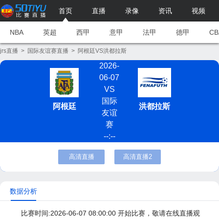
首页
直播
录像
资讯
视频
NBA
英超
西甲
意甲
法甲
德甲
CB
jrs直播
>
国际友谊赛直播
>
阿根廷VS洪都拉斯
2026-
06-07
VS
国际
阿根廷
洪都拉斯
友谊
赛
--:--
高清直播
高清直播2
数据分析
比赛时间:2026-06-07 08:00:00 开始比赛，敬请在线直播观