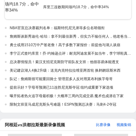
库里三连败期间场均18.7分，命中率34%
NBA官宣总决赛裁判名单：福斯特托尼兄弟等多位名哨领衔
詹姆斯谈新秀迪伦·哈珀：拿不到最佳新秀，但实力不输任何人，他老爸当年可不行
勇士或用1510万中产签老詹！高于多数下家报价：前提他与湖人谈崩
李宁正式签约库里！乔·约翰逊点评：耐克阿迪发展不如当年，李宁球鞋真的很好，签库里正是他们想做的事
总决赛情报员！索汉支招尼克斯防守前队友文班：他很容易体能透支
美记建议湖人4换2升级：送克内克特拉拉维亚两首轮 换鹈鹕琼斯米西
队记：詹姆斯很可能重回骑士 管理层多人反对用莫布利换字母哥
提前示好？字母哥预测已11连胜尼克斯夺冠 纽约成重要下家选项
曝开拓者热火追字母最积极！大概率三周内完成交易 魔术也成潜在下家
限制文班亚马成尼克斯头号难题！ESPN预测总决赛：马刺4-2夺冠
阿根廷vs洪都拉斯最新录像视频
比赛录像
视频集锦