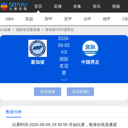
首页
直播
录像
资讯
视频
NBA
英超
西甲
意甲
法甲
德甲
CB
jrs直播
>
国际友谊赛直播
>
新加坡VS中国男足
2026-
06-05
VS
国际
新加坡
中国男足
友谊
赛
--:--
高清直播
高清直播2
数据分析
比赛时间:2026-06-05 19:30:00 开始比赛，敬请在线直播观