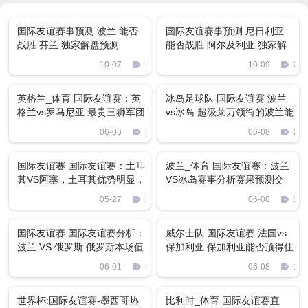
国际友谊赛事预测 波兰 能否
国际友谊赛事预测 尼日利亚
战胜 芬兰 独家解盘预测
能否战胜 阿尔及利亚 独家解
盘预测
10-07
1142
10-09
222
英格兰_体育 国际友谊赛：英
冰岛足球队 国际友谊赛 波兰
格兰vs罗马尼亚 最贵三狮军团
vs冰岛 超级莱万领衔的波兰能
能否碾压队手
否拿下世界杯黑马冰岛
06-06
2249
06-08
271
国际友谊赛 国际友谊赛：土耳
波兰_体育 国际友谊赛：波兰
其VS阿塞，土耳其优势明显，
VS冰岛赛事分析赛果预测交
阿塞惨败已注定
流！
05-27
1253
06-08
119
国际友谊赛 国际友谊赛分析：
威尔士队 国际友谊赛 法国vs
波兰 VS 俄罗斯 俄罗斯本场值
保加利亚 保加利亚能否顶得住
得期待
法国航母的火力
06-01
1359
06-08
157
世界杯:国际友谊赛-墨西哥热
比利时_体育 国际友谊赛直