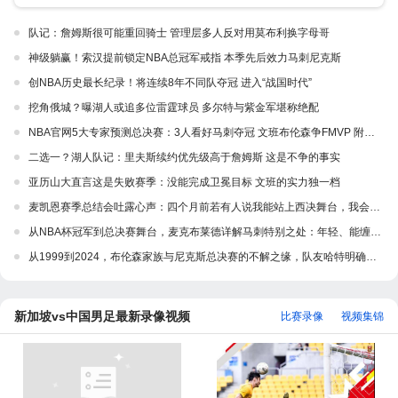
队记：詹姆斯很可能重回骑士 管理层多人反对用莫布利换字母哥
神级躺赢！索汉提前锁定NBA总冠军戒指 本季先后效力马刺尼克斯
创NBA历史最长纪录！将连续8年不同队夺冠 进入“战国时代”
挖角俄城？曝湖人或追多位雷霆球员 多尔特与紫金军堪称绝配
NBA官网5大专家预测总决赛：3人看好马刺夺冠 文班布伦森争FMVP 附马刺vs尼克斯总决赛赛程时间
二选一？湖人队记：里夫斯续约优先级高于詹姆斯 这是不争的事实
亚历山大直言这是失败赛季：没能完成卫冕目标 文班的实力独一档
麦凯恩赛季总结会吐露心声：四个月前若有人说我能站上西决舞台，我会一脸难以置信
从NBA杯冠军到总决赛舞台，麦克布莱德详解马刺特别之处：年轻、能缠、还有老派底蕴
从1999到2024，布伦森家族与尼克斯总决赛的不解之缘，队友哈特明确表态：只有上过场的人才配评价他
新加坡vs中国男足最新录像视频
比赛录像
视频集锦