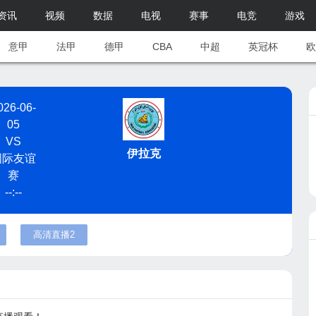
资讯
视频
数据
电视
赛事
电竞
游戏
意甲
法甲
德甲
CBA
中超
英冠杯
欧
026-06-
05
VS
伊拉克
国际友谊
赛
--:--
高清直播2