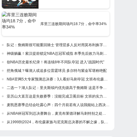
库里三连败期间场均18.7分，命中率34%
队记：詹姆斯很可能重回骑士 管理层多人反对用莫布利换字母哥
神级躺赢！索汉提前锁定NBA总冠军戒指 本季先后效力马刺尼克斯
创NBA历史最长纪录！将连续8年不同队夺冠 进入“战国时代”
挖角俄城？曝湖人或追多位雷霆球员 多尔特与紫金军堪称绝配
NBA官网5大专家预测总决赛：3人看好马刺夺冠 文班布伦森争FMVP 附马刺vs尼克斯总决赛赛程时间
二选一？湖人队记：里夫斯续约优先级高于詹姆斯 这是不争的事实
亚历山大直言这是失败赛季：没能完成卫冕目标 文班的实力独一档
麦凯恩赛季总结会吐露心声：四个月前若有人说我能站上西决舞台，我会一脸难以置信
从NBA杯冠军到总决赛舞台，麦克布莱德详解马刺特别之处：年轻、能缠、还有老派底蕴
从1999到2024，布伦森家族与尼克斯总决赛的不解之缘，队友哈特明确表态：只有上过场的人才配评价他