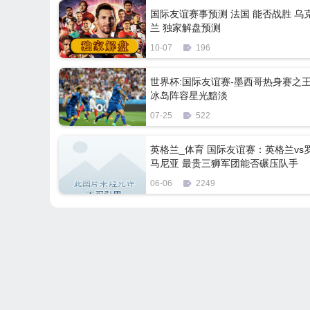
国际友谊赛事预测 法国 能否战胜 乌
兰 独家解盘预测
10-07
196
世界杯:国际友谊赛-墨西哥热身赛之
冰岛阵容星光黯淡
07-25
522
英格兰_体育 国际友谊赛：英格兰vs
马尼亚 最贵三狮军团能否碾压队手
06-06
2249