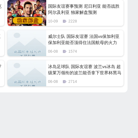
克
国际友谊赛事预测 尼日利亚 能否战胜
阿尔及利亚 独家解盘预测
10-09
2228
王
威尔士队 国际友谊赛 法国vs保加利亚
保加利亚能否顶得住法国航母的火力
06-08
1574
罗
冰岛足球队 国际友谊赛 波兰vs冰岛 超
级莱万领衔的波兰能否拿下世界杯黑马
冰岛
06-08
2714