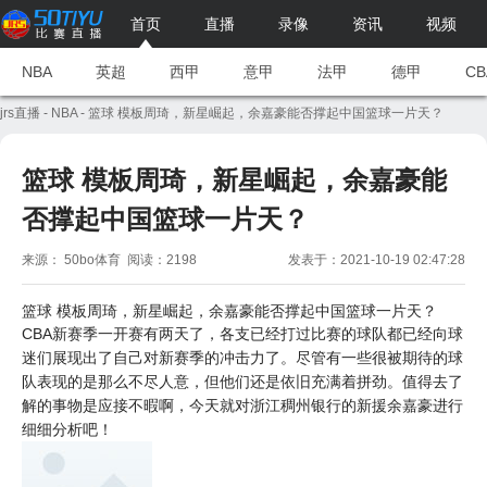
首页
直播
录像
资讯
视频
NBA
英超
西甲
意甲
法甲
德甲
CB
jrs直播
-
NBA
- 篮球 模板周琦，新星崛起，余嘉豪能否撑起中国篮球一片天？
篮球 模板周琦，新星崛起，余嘉豪能
否撑起中国篮球一片天？
来源： 50bo体育 阅读：2198
发表于：2021-10-19 02:47:28
篮球 模板周琦，新星崛起，余嘉豪能否撑起中国篮球一片天？
CBA
新赛季一开赛有两天了，各支已经打过比赛的球队都已经向球
迷们展现出了自己对新赛季的冲击力了。尽管有一些很被期待的球
队表现的是那么不尽人意，但他们还是依旧充满着拼劲。值得去了
解的事物是应接不暇啊，今天就对浙江稠州银行的新援余嘉豪进行
细细分析吧！