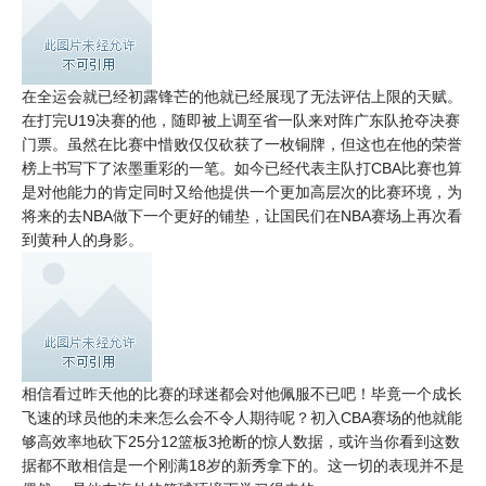
在全运会就已经初露锋芒的他就已经展现了无法评估上限的天赋。
在打完U19决赛的他，随即被上调至省一队来对阵广东队抢夺决赛
门票。虽然在比赛中惜败仅仅砍获了一枚铜牌，但这也在他的荣誉
榜上书写下了浓墨重彩的一笔。如今已经代表主队打CBA比赛也算
是对他能力的肯定同时又给他提供一个更加高层次的比赛环境，为
将来的去NBA做下一个更好的铺垫，让国民们在NBA赛场上再次看
到黄种人的身影。
相信看过昨天他的比赛的球迷都会对他佩服不已吧！毕竟一个成长
飞速的球员他的未来怎么会不令人期待呢？初入CBA赛场的他就能
够高效率地砍下25分12篮板3抢断的惊人数据，或许当你看到这数
据都不敢相信是一个刚满18岁的新秀拿下的。这一切的表现并不是