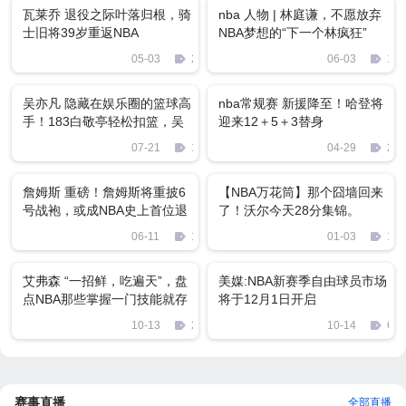
瓦莱乔 退役之际叶落归根，骑
nba 人物 | 林庭谦，不愿放弃
士旧将39岁重返NBA
NBA梦想的“下一个林疯狂”
05-03
2793
06-03
129
吴亦凡 隐藏在娱乐圈的篮球高
nba常规赛 新援降至！哈登将
手！183白敬亭轻松扣篮，吴
迎来12＋5＋3替身
亦凡打NBA名人赛
07-21
1900
04-29
274
詹姆斯 重磅！詹姆斯将重披6
【NBA万花筒】那个囧墙回来
号战袍，或成NBA史上首位退
了！沃尔今天28分集锦。
役四件球衣的巨星
06-11
1773
01-03
132
艾弗森 “一招鲜，吃遍天”，盘
美媒:NBA新赛季自由球员市场
点NBA那些掌握一门技能就存
将于12月1日开启
活下来的球员
10-13
2337
10-14
680
赛事直播
全部直播