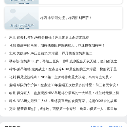
梅西 未语泪先流，梅西泪别巴萨！
库里 过去15年NBA得分最强！库里带勇士杀进常规赛
马刺 重建中的马刺，期待他重回辉煌的那天，球迷也在期待中！
北京 美媒评NBA历史前25大球星：乔丹榜首詹姆斯第二
勒布朗·詹姆斯 36岁，再组三巨头！你和威少配合天衣无缝，他们都说太棒了，勒布朗
科怀-莱昂纳德 完美战士！盘点当今NBA最全能的五大球星：快船双子星入选！
马刺 再见波波维奇！NBA第一主帅将作出重大决定，马刺何去何从？
盖帽 球队的守护神！盘点近30年盖帽王次数最多的球星：前三名无争议！
哈登 得分狂人！盘点现役NBA单场得分最高的十大球星：杜兰特无缘上榜
科比 NBA历史最强二人组，训练赛互殴的欢喜冤家，这是OK组合的故事
克雷-汤普森 5连胜，6连败，西部第一争夺战！詹皇力保第一人，库里单挑3巨头