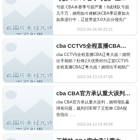
亏损 CBA本赛季亏损严重！8成球队亏损
几千万，姚明如今难解决CBA季后赛如火
如荼进行中，辽篮男篮3-0大比分领先广
厦，可以确定辽篮已...
2022-04-26 00:25:21
2305
cba CCTV5全程直播CBA辽粤大战！姚明出手相助？杜锋2大优势对付辽篮
cba CCTV5全程直播CBA辽粤大战！姚明
出手相助？杜锋2大优势对付辽篮CCTV5
全程直播CBA辽粤大战！姚明出手相助广
东男篮？杜...
2022-04-13 23:47:06
2572
cba CBA官方承认重大误判，姚明母队赢球有问题，裁判闫军帮了王哲林
cba CBA官方承认重大误判，姚明母队赢
球有问题，裁判闫军帮了王哲林 CBA报
告指出，...
2022-04-13 23:46:58
933