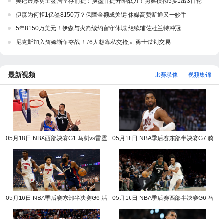
美记透露勇士签詹皇存前提：换墨菲提升即战力！勇媒模拟5换1出3首轮
伊森为何拒1亿签8150万？保障金额成关键 休媒高赞斯通又一妙手
5年8150万美元！伊森与火箭续约留守休城 继续辅佐杜兰特冲冠
尼克斯加入詹姆斯争夺战！76人想靠私交抢人 勇士谋划交易
最新视频
比赛录像
视频集锦
05月18日 NBA西部决赛G1 马刺vs雷霆
05月18日 NBA季后赛东部半决赛G7 骑
NBA录像回放
士vs活塞 NBA录像回放
05月16日 NBA季后赛东部半决赛G6 活
05月16日 NBA季后赛西部半决赛G6 马
塞vs骑士 NBA录像回放
刺vs森林狼 NBA录像回放