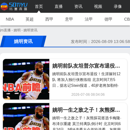
首页
直播
资讯
视频
录像
NBA
英超
西甲
意甲
法甲
德甲
CB
jrs直播
-
姚明
- 姚明资讯
姚明资讯
发布时间：2026-08-09 13:06:58
姚明前队友坦普尔宣布退役！生涯辗转12队 将加入独行侠教练组
姚明前队友坦普尔宣布退役！生涯辗转12
队 将加入独行侠教练组 北京时间7月5
日，据名记Stein报道，40岁老将加勒特·
坦普尔已经正式退役，他将加...
2026-07-06 08:04:06
1204
姚明一生之敌之子！灰熊探花签选卡梅隆·布泽尔重建 莫兰特离队倒计时
姚明一生之敌之子！灰熊探花签选卡梅隆·
布泽尔重建 莫兰特离队倒计时 北京时间6
月24日，NBA选秀大会首轮选秀，灰熊用