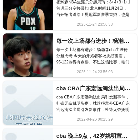
杨瀚森NBA生涯总分超周琦：8+4+3+1+1
首进三分空接暴扣 北京时间11月24日，
当开拓者送给卫冕冠军新赛季首败，也是
至今的唯一一败。如今赛季二番战开拓
2025-11-24 23:56:38
者...
773
每一次上场都有进步！杨瀚森nba生涯得分超周琦
每一次上场都有进步！杨瀚森nba生涯得
分超周琦 今天的开拓者客场挑战雷霆，
95-122输得有点惨。不过这场比赛，咱们
中国球迷最关心的肯定还是杨瀚森。 这小
2025-11-24 23:56:03
伙子...
2116
cba CBA广东宏远淘汰出局引发新事件，杜锋无奈姚明头疼，球迷很意外
cba CBA广东宏远淘汰出局引发新事件，
杜锋无奈姚明头疼，球迷很意外CBA广东
宏远淘汰出局引发新事件，杜锋无奈姚明
头疼，球迷很意外...
2022-04-26 00:25:29
923
cba 晚上9点，42岁姚明宣布CBA业绩，林书豪或亏2千万，辽宁成赢家