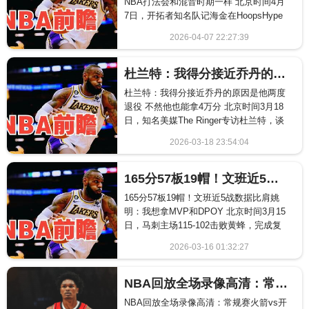
NBA打法会和混音时期一样 北京时间4月
7日，开拓者知名队记海金在HoopsHype
的最新播客节目上谈到了杨瀚森，他指出
2026-04-07 22:27:39
开...
452
杜兰特：我得分接近乔丹的原因是他两度退役 不然他也能拿4万分
杜兰特：我得分接近乔丹的原因是他两度
退役 不然他也能拿4万分 北京时间3月18
日，知名美媒The Ringer专访杜兰特，谈
论关于得分的话题。这位火箭球星生涯
2026-03-18 23:54:04
至...
1856
165分57板19帽！文班近5战数据比肩姚明：我想拿MVP和DPOY
165分57板19帽！文班近5战数据比肩姚
明：我想拿MVP和DPOY 北京时间3月15
日，马刺主场115-102击败黄蜂，完成复
仇。文班亚马统治攻防，投篮24中...
2026-03-16 01:32:27
1184
NBA回放全场录像高清：常规赛火箭vs开拓者（1月8日）伊森补篮超时
NBA回放全场录像高清：常规赛火箭vs开