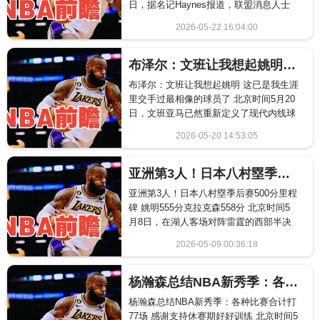
日，据名记Haynes报道，联盟消息人士
透露，开拓者已获准面试快船助教杰夫
2026-05-22 16:04:00
&mid...
1484
布泽尔：文班让我想起姚明 这已是我生涯里交手过最相像的球员了
布泽尔：文班让我想起姚明 这已是我生涯
里交手过最相像的球员了 北京时间5月20
日，文班亚马已然重新定义了现代内线球
员在球场上所能做到的一切。而令全联盟
2026-05-20 14:53:05
其余球队更...
2544
亚洲第3人！日本八村塁季后赛500分里程碑 姚明555分克拉克森558分
亚洲第3人！日本八村塁季后赛500分里程
碑 姚明555分克拉克森558分 北京时间5
月8日，在湖人客场对阵雷霆的西部半决
赛G2，湖人的日本前锋八村垒成功达成季
2026-05-09 00:36:18
后...
2449
杨瀚森总结NBA新秀季：各种比赛合计打77场 感谢支持休赛期好好训练
杨瀚森总结NBA新秀季：各种比赛合计打
77场 感谢支持休赛期好好训练 北京时间5