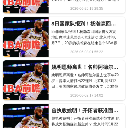
探花签选中NBA名宿布泽尔之子卡梅隆
2026-06-25 19:29:35
&mi...
2624
8日国家队报到！杨瀚森回国后携女友两地出席球迷见面会+球迷活动
8日国家队报到！杨瀚森回国后携女友两
地出席球迷见面会+球迷活动 北京时间6
月7日，20岁的杨瀚森在结束首个NBA赛
季之后，他并未马上回国家队报到，而是
2026-06-08 01:55:22
参加了一...
775
姚明恩师离世！名帅阿德尔曼去世享年79岁：曾率火箭打出22连胜
姚明恩师离世！名帅阿德尔曼去世享年79
岁：曾率火箭打出22连胜 北京时间6月2
日，美国国家篮球教练协会发文，沉痛悼
念名人堂传奇主帅里克·阿德尔曼离...
2026-06-02 17:14:02
2986
曾执教姚明！开拓者获准面试小范甘迪 他将成为杨瀚森的新主帅？
曾执教姚明！开拓者获准面试小范甘迪 他
将成为杨瀚森的新主帅？ 北京时间5月22