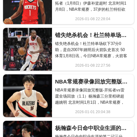
拓者（1月8日）伊森补篮超时 北京时间1
月8日，NBA常规赛，37岁的杜兰特狂砍
37分刷新火箭队史纪录，却难阻阿夫迪
2026-01-08 22:28:04
亚...
2468
错失绝杀机会！杜兰特单场砍下37分0助，是自2007年姚明后火箭队史首次
错失绝杀机会！杜兰特单场砍下37分0
助，是自2007年姚明后火箭队史首次 50
体育1月8日讯，今日NBA常规赛，火箭客
场以102-103一分惜败开拓者。 本场...
2026-01-08 22:27:56
1665
NBA常规赛录像回放完整版-开拓者vs雷霆全场回放（1.1）杨瀚森三分里程碑超越姚明
NBA常规赛录像回放完整版-开拓者vs雷
霆全场回放（1.1）杨瀚森三分里程碑超
越姚明 北京时间1月1日，NBA常规赛，
雷霆124-95大胜开拓者！亚历山大狂砍...
2026-01-01 20:04:38
2134
杨瀚森今日命中职业生涯的第二记三分球，追平了姚明的NBA生涯三分命中数
杨瀚森今日命中职业生涯的第二记三分