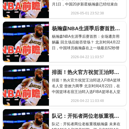
月1日，中国20岁新星杨瀚森已经结束自
己的NBA新秀赛季，如今开拓者官方发布
2026-05-01 23:52:38
杨瀚...
1060
杨瀚森NBA生涯季后赛首胜：全场遭弃用躺赢 回主场后能否登场？
杨瀚森NBA生涯季后赛首胜：全场遭弃用
躺赢 回主场后能否登场？ 北京时间4月22
日，中国球员杨瀚森在上一场最后52秒替
补登场，迎来NBA季后赛初体验。如今杨
2026-04-22 11:03:57
瀚森...
1667
排面！热火官方祝贺王治郅进入FIBA篮球名人堂 曾效力两季
排面！热火官方祝贺王治郅进入FIBA篮球
名人堂 曾效力两季 北京时间4月22日，在
中国篮球名宿王治郅入选FIBA篮球名人堂
后，NBA迈阿密热火官方晒出海报祝贺...
2026-04-22 11:03:48
294
队记：开拓者两位老板重视杨瀚森 未来在NBA打法会和混音时期一样
队记：开拓者两位老板重视杨瀚森 未来在