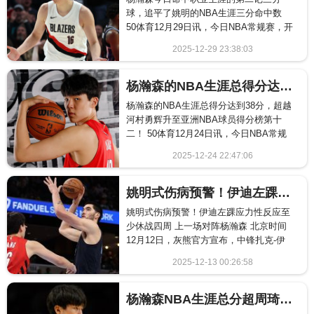
球，追平了姚明的NBA生涯三分命中数
50体育12月29日讯，今日NBA常规赛，开
拓者坐镇主场以114-108险胜凯尔特
2025-12-29 23:38:03
人。...
1995
杨瀚森的NBA生涯总得分达到38分，超越河村勇辉升至亚洲NBA球员得分榜第十二！
杨瀚森的NBA生涯总得分达到38分，超越
河村勇辉升至亚洲NBA球员得分榜第十
二！ 50体育12月24日讯，今日NBA常规
赛开拓者106-110惜败魔术。 杨瀚...
2025-12-24 22:47:06
620
姚明式伤病预警！伊迪左踝应力性反应至少休战四周 上一场对阵杨瀚森
姚明式伤病预警！伊迪左踝应力性反应至
少休战四周 上一场对阵杨瀚森 北京时间
12月12日，灰熊官方宣布，中锋扎克-伊
迪被诊断出左脚踝出现应力性反应。经过
2025-12-13 00:26:58
一段时间的...
1795
杨瀚森NBA生涯总分超周琦：8+4+3+1+1 首进三分空接暴扣