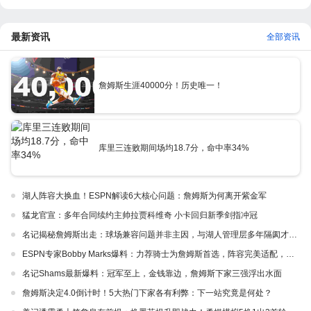
最新资讯
全部资讯
詹姆斯生涯40000分！历史唯一！
库里三连败期间场均18.7分，命中率34%
湖人阵容大换血！ESPN解读6大核心问题：詹姆斯为何离开紫金军
猛龙官宣：多年合同续约主帅拉贾科维奇 小卡回归新季剑指冲冠
名记揭秘詹姆斯出走：球场兼容问题并非主因，与湖人管理层多年隔阂才是真正导火索
ESPN专家Bobby Marks爆料：力荐骑士为詹姆斯首选，阵容完美适配，家乡情怀加分
名记Shams最新爆料：冠军至上，金钱靠边，詹姆斯下家三强浮出水面
詹姆斯决定4.0倒计时！5大热门下家各有利弊：下一站究竟是何处？