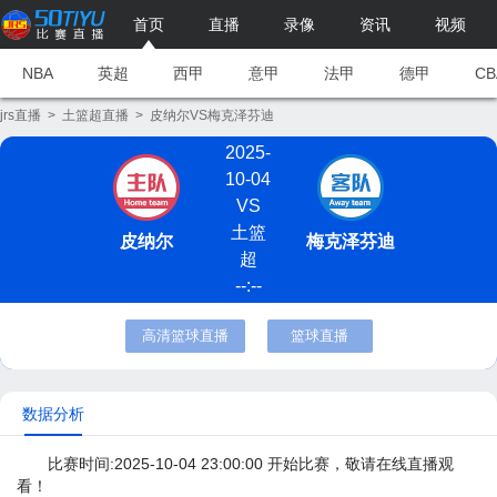
首页
直播
录像
资讯
视频
NBA
英超
西甲
意甲
法甲
德甲
CB
jrs直播
>
土篮超直播
>
皮纳尔VS梅克泽芬迪
2025-
10-04
VS
土篮
皮纳尔
梅克泽芬迪
超
--:--
高清篮球直播
篮球直播
数据分析
比赛时间:2025-10-04 23:00:00 开始比赛，敬请在线直播观
看！