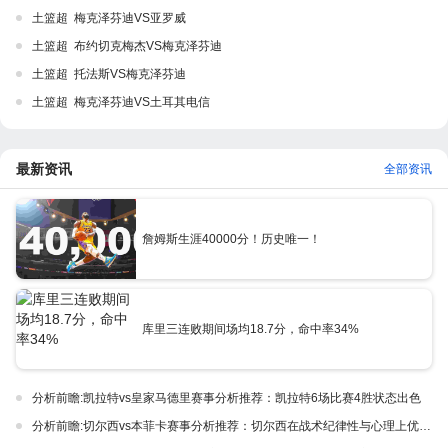
土篮超 梅克泽芬迪VS亚罗威
土篮超 布约切克梅杰VS梅克泽芬迪
土篮超 托法斯VS梅克泽芬迪
土篮超 梅克泽芬迪VS土耳其电信
最新资讯
全部资讯
詹姆斯生涯40000分！历史唯一！
库里三连败期间场均18.7分，命中率34%
分析前瞻:凯拉特vs皇家马德里赛事分析推荐：凯拉特6场比赛4胜状态出色
分析前瞻:切尔西vs本菲卡赛事分析推荐：切尔西在战术纪律性与心理上优势巨大