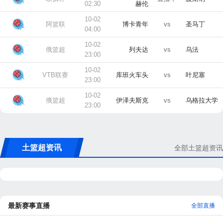
02:30
赫伦
10-02
阿篮联
博卡青年
vs
圣马丁
04:00
10-02
俄篮超
列夫达
vs
乌法
23:00
10-02
VTB联赛
库班火车头
vs
叶尼塞
23:00
10-02
俄篮超
伊泽夫斯克
vs
乌格拉大学
23:00
土篮超资讯
全部土篮超资讯
最新赛事直播
全部直播