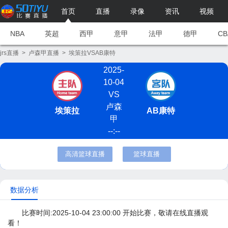
首页
直播
录像
资讯
视频
NBA
英超
西甲
意甲
法甲
德甲
CB
jrs直播
>
卢森甲直播
>
埃策拉VSAB康特
2025-
10-04
VS
卢森
埃策拉
AB康特
甲
--:--
高清篮球直播
篮球直播
数据分析
比赛时间:2025-10-04 23:00:00 开始比赛，敬请在线直播观
看！