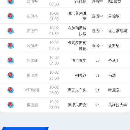
欧俱杯
昂维厄
直播中
KB联盟
00:30
10-02
HBK普列维
欧俱杯
直播中
希伯纳
01:00
萨
10-02
布加勒斯特
罗篮甲
直播中
塔古慕瑞斯
01:30
快速
10-02
卡高罗斯梅
欧俱杯
直播中
波斯纳
02:30
赫伦
10-02
阿篮联
博卡青年
vs
圣马丁
04:00
10-02
俄篮超
列夫达
vs
乌法
23:00
10-02
VTB联赛
库班火车头
vs
叶尼塞
23:00
10-02
俄篮超
伊泽夫斯克
vs
乌格拉大学
23:00