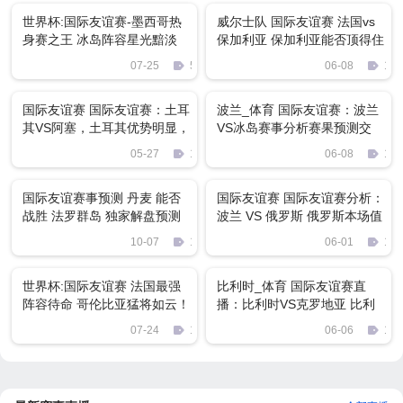
世界杯:国际友谊赛-墨西哥热
威尔士队 国际友谊赛 法国vs
身赛之王 冰岛阵容星光黯淡
保加利亚 保加利亚能否顶得住
法国航母的火力
07-25
522
06-08
157
国际友谊赛 国际友谊赛：土耳
波兰_体育 国际友谊赛：波兰
其VS阿塞，土耳其优势明显，
VS冰岛赛事分析赛果预测交
阿塞惨败已注定
流！
05-27
1253
06-08
119
国际友谊赛事预测 丹麦 能否
国际友谊赛 国际友谊赛分析：
战胜 法罗群岛 独家解盘预测
波兰 VS 俄罗斯 俄罗斯本场值
得期待
10-07
1289
06-01
135
世界杯:国际友谊赛 法国最强
比利时_体育 国际友谊赛直
阵容待命 哥伦比亚猛将如云！
播：比利时VS克罗地亚 比利
时值得看高一线
07-24
1980
06-06
182