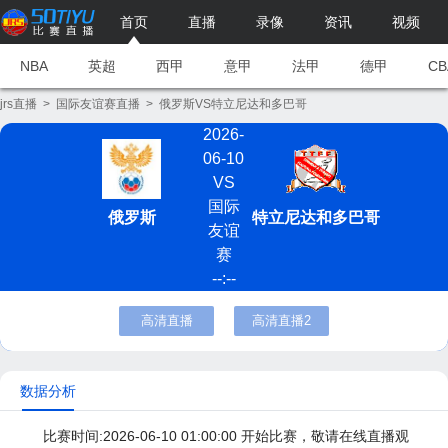
首页
直播
录像
资讯
视频
NBA
英超
西甲
意甲
法甲
德甲
CB
jrs直播
>
国际友谊赛直播
>
俄罗斯VS特立尼达和多巴哥
2026-
06-10
VS
国际
俄罗斯
特立尼达和多巴哥
友谊
赛
--:--
高清直播
高清直播2
数据分析
比赛时间:2026-06-10 01:00:00 开始比赛，敬请在线直播观