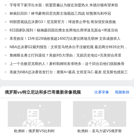
字母哥下家浮出水面：联盟普遍认为接近加盟热火 米德尔顿有望来投
林疯狂回归！林书豪将回尼克斯主场观战三四战 却预测马刺夺冠
特朗普观战总决赛G3！尼克斯官方：球迷禁止带包 将加强安保措施
8日国家队报到！杨瀚森回国后携女友两地出席球迷见面会+球迷活动
库里效应！15年后29场收视超1400万比赛仅两场无萌神 文班成接班人
NBA总决赛G2裁判报告：文班亚马绝杀出手没被犯规 最后两分钟26次判定全正确
詹姆斯去勇士打到退役？美媒列5大理由：无损历史地位+完美契合库里
上一个击败尼克斯的人！麦科勒姆转发准绝杀：这个回合后他们脱胎换骨
美媒为NBA总决赛首发打分：唐斯A+最高 文班亚马C-最差 尼克斯包揽前三
俄罗斯vs特立尼达和多巴哥最新录像视频
比赛录像
视频集锦
欧洲杯：俄罗斯VS比利时
欧洲杯：圣马力诺VS俄罗斯