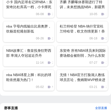
小卡 国内足球名记评NBA：东
齐麟 齐麟曝休赛期进行了特
契奇比杜库高一档，小卡撑死
训，未来想挑战NBA，新疆男
只是会投篮的西帝
篮夺冠目标不变
06-08
2143
10-05
163
nba 字母内线输出比肩奥胖，
杜兰特哈登 NBA-纳什官宣杜
吹杨造犯规创新低
兰特哈登，欧文伤情更新！恭
喜字母，替罪羊已找好
06-26
2795
06-18
211
NBA故事汇：詹皇投身狂野西
东契奇 所有NBA球员来到国际
部 率湖人夺冠追近乔丹
赛场都会被削弱，为什么东契
奇却截然相反？
11-14
2519
07-27
189
nba NBA球星上脚：科比的球
无情！NBA官方打脸湖人教练
鞋依然最为热门！
球员言论，詹姆斯MVP榜未进
前三
05-02
945
03-21
289
赛事直播
全部直播