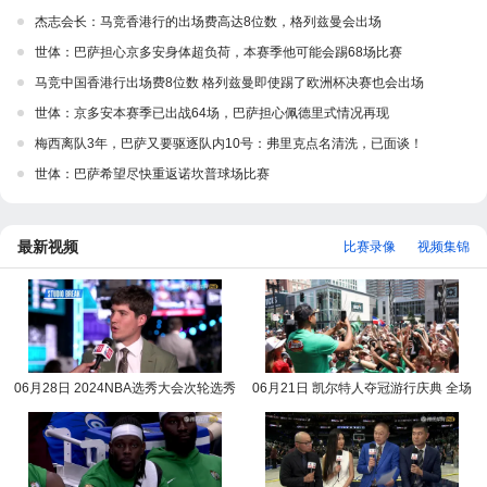
杰志会长：马竞香港行的出场费高达8位数，格列兹曼会出场
世体：巴萨担心京多安身体超负荷，本赛季他可能会踢68场比赛
马竞中国香港行出场费8位数 格列兹曼即使踢了欧洲杯决赛也会出场
世体：京多安本赛季已出战64场，巴萨担心佩德里式情况再现
梅西离队3年，巴萨又要驱逐队内10号：弗里克点名清洗，已面谈！
世体：巴萨希望尽快重返诺坎普球场比赛
最新视频
比赛录像
视频集锦
06月28日 2024NBA选秀大会次轮选秀
06月21日 凯尔特人夺冠游行庆典 全场
完整版录像回放
录像回放