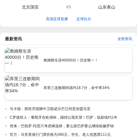
北京国安
山东泰山
VS
高清足球直播
足球比分
最新资讯
全部资讯
詹姆斯生涯40000分！历史唯一！
库里三连败期间场均18.7分，命中率34%
马卡报：西班牙国脚中卫勒诺尔芒已同意加盟马竞
C罗接班人：葡萄牙在欧洲杯，踢得让我失望！巴萨：低薪续约1年
世体：巴勃罗-托雷只考虑俩选择，要么留巴萨要么继续租赫罗纳
官方：马竞香港行门票价格为390元，学生、老人优惠票111元