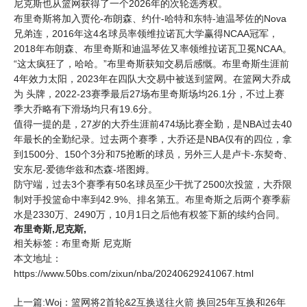
尼克斯也从篮网获得了一个2026年的次轮选秀权。
布里奇斯将加入贾伦-布朗森、约什-哈特和东特-迪温琴佐的Nova
兄弟连，2016年这4名球员率领维拉诺瓦大学赢得NCAA冠军，
2018年布朗森、布里奇斯和迪温琴佐又率领维拉诺瓦卫冕NCAA。
“这太疯狂了，哈哈。”布里奇斯获知交易后感慨。布里奇斯生涯前
4年效力
太阳
，2023年在四队大交易中被送到篮网。在篮网大乔成
为 头牌，2022-23赛季最后27场布里奇斯场均26.1分，不过上赛
季大乔略有下滑场均只有19.6分。
值得一提的是，27岁的大乔生涯前474场比赛全勤，是NBA过去40
年最长的全勤纪录。过去两个赛季，大乔还是NBA仅有的四位，拿
到1500分、150个3分和75抢断的球员，另外三人是卢卡-东契奇、
安东尼-爱德华兹和杰森-塔图姆。
防守端，过去3个赛季有50名球员至少干扰了2500次投篮，大乔限
制对手投篮命中率到42.9%、排名第五。布里奇斯之后两个赛季薪
水是2330万、2490万，10月1日之后他有权签下新的续约合同。
布里奇斯,尼克斯,
相关标签：
布里奇斯
尼克斯
本文地址：
https://www.50bs.com/zixun/nba/20240629241067.html
上一篇:Woj：篮网将2首轮&2互换送往火箭 换回25年互换和26年