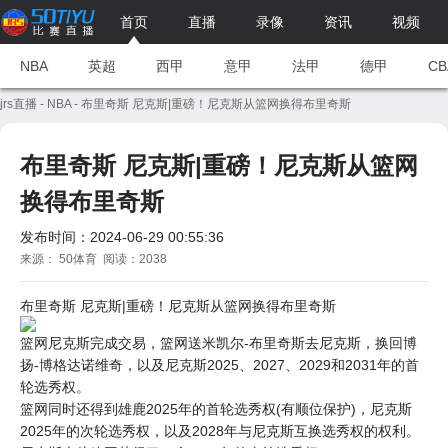
首页
直播
录像
资讯
视频
NBA
英超
西甲
意甲
法甲
德甲
CB
jrs直播
-
NBA
- 布里奇斯 尼克斯|重磅！尼克斯从篮网换得布里奇斯
布里奇斯 尼克斯|重磅！尼克斯从篮网
换得布里奇斯
发布时间：2024-06-29 00:55:36
来源： 50体育 阅读：2038
布里奇斯
尼克斯
|重磅！尼克斯从
篮网
换得布里奇斯
篮网尼克斯完成交易，篮网送米凯尔-布里奇斯去尼克斯，换回博
扬-博格达诺维奇，以及尼克斯2025、2027、2029和2031年的首
轮选秀权。
篮网同时还得到
雄鹿
2025年的首轮选秀权(有顺位保护)，尼克斯
2025年的次轮选秀权，以及2028年与尼克斯互换选秀权的权利。