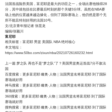
法国首战险胜美国，富尼耶是最大的功臣之一，全场比赛他独得28
分，其中就包括在比赛最后时刻的那个关键3分球。虽然在NBA赛
场上他的位置越来越边缘化，但到了国际赛场上，他仍然是那个无
所不能且特别好用的法国10号。
文/北京青年报记者 张昆龙
编辑/张颖川
富尼耶
相关标签：
富尼耶
男篮
美国队
NBA
绝对核心
本文地址：
https://www.50bo.com/zixun/nba/20210726160232.html
上一篇:梦之队 再也不是“梦之队”了？美国男篮奥运首战7分不敌法
国
百度搜索：更多富尼耶 瞰奥·人物｜法国男篮名将富尼耶 到了国际
赛场就好用
神马搜索：更多富尼耶 瞰奥·人物｜法国男篮名将富尼耶 到了国际
赛场就好用
360搜索：更多富尼耶 瞰奥·人物｜法国男篮名将富尼耶 到了国际
赛场就好用
搜狗搜索：更多富尼耶 瞰奥·人物｜法国男篮名将富尼耶 到了国际