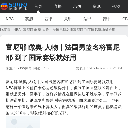
首页
直播
录像
资讯
视频
NBA
英超
西甲
意甲
法甲
德甲
CB
jrs直播
-
NBA
- 富尼耶 瞰奥·人物｜法国男篮名将富尼耶 到了国际赛场就好用
富尼耶 瞰奥·人物｜法国男篮名将富尼
耶 到了国际赛场就好用
来源： 50bo体育 阅读：417
发表于：2021-07-26 03:45:04
富尼耶 瞰奥·人物｜法国男篮名将富尼耶 到了国际赛场就好用
NBA赛场上的他们未必是超级得分手，但到了国际篮联的舞台上，
那就是另外一回事了，这样的情况在世界篮坛不胜枚举，早年间的
斯潘诺里斯、纳瓦罗和鲁迪-费尔南德斯，而这届奥运会上，也有
这样一个看起来名气不算太大，但真的极其好用的球员，他就是法
国队的10号，球队绝对核心富尼耶。