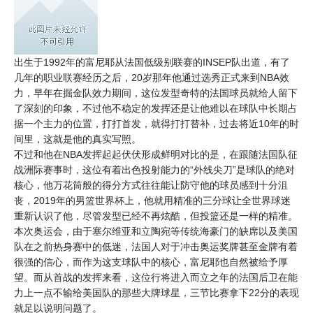
出生于1992年的富尼耶从法国低级别联赛的INSEP队出道，有了
几年的职业联赛经历之后，20岁那年他通过选秀正式来到NBA效
力，早年在
掘金
队效力期间，这位发型奇特的法国球员就给人留下
了深刻的印象，不过他不稳定的发挥还是让他难以在球队中长期占
据一个主力的位置，打打首发，就得打打替补，过去将近10年的时
间里，这就是他的真实写照。
不过和他在NBA发挥起起伏伏形成鲜明对比的是，在跟随法国队征
战洲际赛事时，这位有着出色投射能力的“外线尖刀”是球队的绝对
核心，他万花筒般的得分方式往往能让防守他的球员感到十分沮
丧，2019年的男篮
世界杯
上，他就用精准的三分球让全世界球迷
重新认识了他，尽管发型已经不再炫酷，但投篮还是一样的精准。
本次奥运会，由于塞尔维亚和立陶宛等传统海豪门的缺席以及美国
队在之前热身赛中的低迷，法国人对于冲击奥运奖牌甚至金牌有着
很强的信心，而作为这支球队中的核心，富尼耶也自然被给予厚
望。而从首战的发挥来看，这位行将进入而立之年的法国后卫在能
力上一点不输给美国队的那些大牌球星，三节比赛拿下22分的表现
就足以说明问题了。