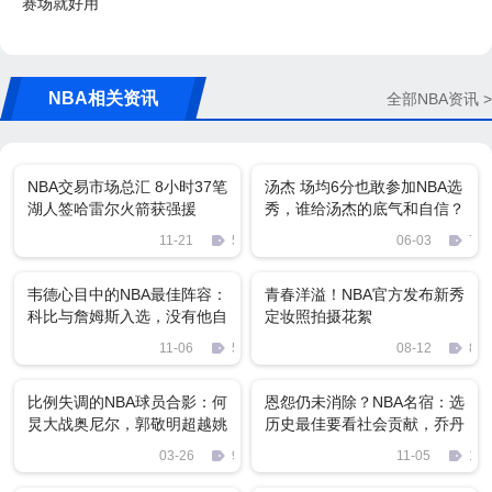
赛场就好用
NBA相关资讯
全部NBA资讯 >
NBA交易市场总汇 8小时37笔
汤杰 场均6分也敢参加NBA选
湖人签哈雷尔火箭获强援
秀，谁给汤杰的底气和自信？
11-21
59
06-03
767
韦德心目中的NBA最佳阵容：
青春洋溢！NBA官方发布新秀
科比与詹姆斯入选，没有他自
定妆照拍摄花絮
己！
11-06
504
08-12
84
比例失调的NBA球员合影：何
恩怨仍未消除？NBA名宿：选
炅大战奥尼尔，郭敬明超越姚
历史最佳要看社会贡献，乔丹
明腰带
不能算！
03-26
909
11-05
115