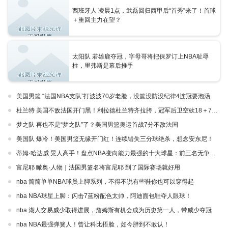
西班牙人 凌晨1点，武磊回归西甲后“首秀”来了！首球
＋重回主力在望？
太阳队 若雄鹿夺冠，字母哥将把保罗订上NBA耻辱
柱，里弗斯是幕后推手
美国男篮 “法国NBA支队”打波波70岁老脸，没篮没防没纪律4连冠要泡汤
杜兰特 美国不敌法国开门黑！利拉德杜兰特齐拉胯，冠军后卫空砍18＋7＋4！
梦之队 再也不是“梦之队”了？美国男篮奥运首战7分不敌法国
美国队 爆冷！美国男篮无缘开门红！连续错失三分球绝杀，想念安东尼！
蒂姆·哈达威 晃人高手！盘点NBA变向能力最强的十大球星：前三名无争议！
富尼耶 瞰奥·人物｜法国男篮名将富尼耶 到了国际赛场就好用
nba 简简单单NBA球员上脚系列，不得不说有些鞋你也可以穿得起
nba NBA球星上脚：闪击7蓝粉配色太帅，阿迪面包鞋夺人眼球！
nba 湖人交易威少取得进展，詹姆斯有机会成为历史第一人，带威少夺冠
nba NBA最强弹簧人！曾让科比捂脸，如今胖到不敢认！