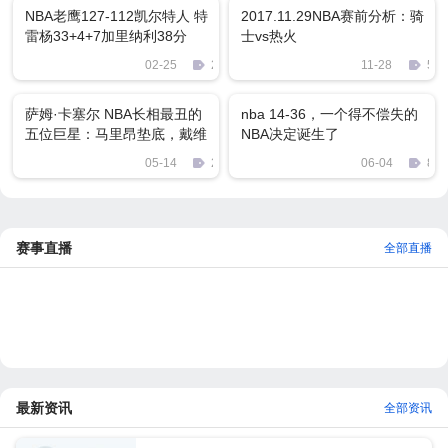
NBA老鹰127-112凯尔特人 特
2017.11.29NBA赛前分析：骑
雷杨33+4+7加里纳利38分
士vs热火
02-25
2220
11-28
58
萨姆·卡塞尔 NBA长相最丑的
nba 14-36，一个得不偿失的
五位巨星：马里昂垫底，戴维
NBA决定诞生了
斯上榜，榜首实至名归！
05-14
2917
06-04
817
赛事直播
全部直播
最新资讯
全部资讯