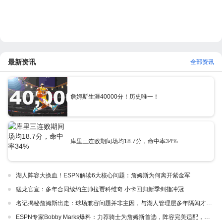
最新资讯
全部资讯
詹姆斯生涯40000分！历史唯一！
库里三连败期间场均18.7分，命中率34%
湖人阵容大换血！ESPN解读6大核心问题：詹姆斯为何离开紫金军
猛龙官宣：多年合同续约主帅拉贾科维奇 小卡回归新季剑指冲冠
名记揭秘詹姆斯出走：球场兼容问题并非主因，与湖人管理层多年隔阂才是真正导火索
ESPN专家Bobby Marks爆料：力荐骑士为詹姆斯首选，阵容完美适配，家乡情怀加分