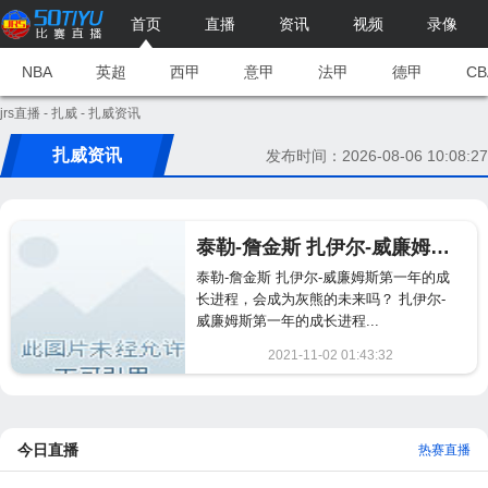
首页
直播
资讯
视频
录像
NBA
英超
西甲
意甲
法甲
德甲
CB
jrs直播
-
扎威
- 扎威资讯
扎威资讯
发布时间：2026-08-06 10:08:27
泰勒-詹金斯 扎伊尔-威廉姆斯第一年的成长进程，会成为灰熊的未来吗？
泰勒-詹金斯 扎伊尔-威廉姆斯第一年的成
长进程，会成为灰熊的未来吗？ 扎伊尔-
威廉姆斯第一年的成长进程...
2021-11-02 01:43:32
1271
今日直播
热赛直播