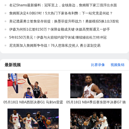
名记Shams最新爆料：冠军至上，金钱靠边，詹姆斯下家三强浮出水面
詹姆斯决定4.0倒计时！5大热门下家各有利弊：下一站究竟是何处？
美记透露勇士签詹皇存前提：换墨菲提升即战力！勇媒模拟5换1出3首轮
伊森为何拒1亿签8150万？保障金额成关键 休媒高赞斯通又一妙手
5年8150万美元！伊森与火箭续约留守休城 继续辅佐杜兰特冲冠
尼克斯加入詹姆斯争夺战！76人想靠私交抢人 勇士谋划交易
最新视频
比赛录像
视频集锦
05月18日 NBA西部决赛G1 马刺vs雷霆
05月18日 NBA季后赛东部半决赛G7 骑
NBA录像回放
士vs活塞 NBA录像回放