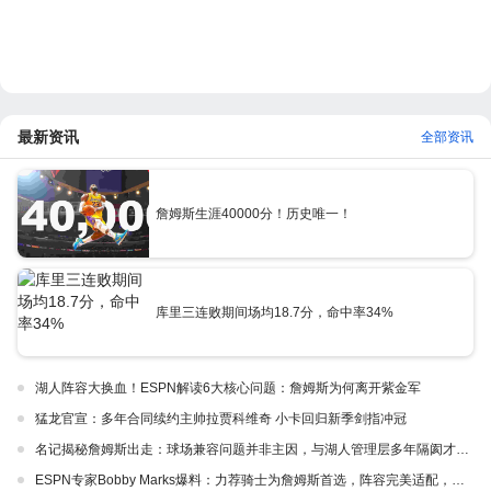
最新资讯
全部资讯
詹姆斯生涯40000分！历史唯一！
库里三连败期间场均18.7分，命中率34%
湖人阵容大换血！ESPN解读6大核心问题：詹姆斯为何离开紫金军
猛龙官宣：多年合同续约主帅拉贾科维奇 小卡回归新季剑指冲冠
名记揭秘詹姆斯出走：球场兼容问题并非主因，与湖人管理层多年隔阂才是真正导火索
ESPN专家Bobby Marks爆料：力荐骑士为詹姆斯首选，阵容完美适配，家乡情怀加分