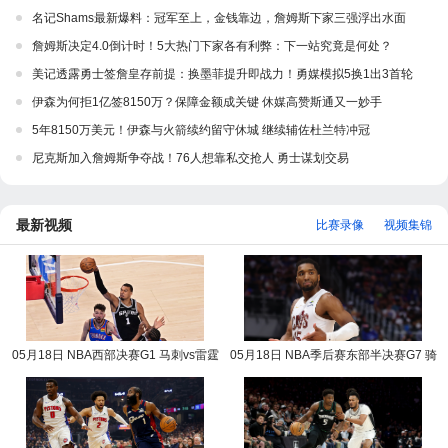
名记Shams最新爆料：冠军至上，金钱靠边，詹姆斯下家三强浮出水面
詹姆斯决定4.0倒计时！5大热门下家各有利弊：下一站究竟是何处？
美记透露勇士签詹皇存前提：换墨菲提升即战力！勇媒模拟5换1出3首轮
伊森为何拒1亿签8150万？保障金额成关键 休媒高赞斯通又一妙手
5年8150万美元！伊森与火箭续约留守休城 继续辅佐杜兰特冲冠
尼克斯加入詹姆斯争夺战！76人想靠私交抢人 勇士谋划交易
最新视频
比赛录像
视频集锦
05月18日 NBA西部决赛G1 马刺vs雷霆
05月18日 NBA季后赛东部半决赛G7 骑
NBA录像回放
士vs活塞 NBA录像回放