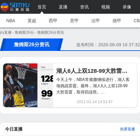
首页
直播
资讯
视频
录像
NBA
英超
西甲
意甲
法甲
德甲
CB
jrs直播
-
詹姆斯26分
- 詹姆斯26分资讯
詹姆斯26分资讯
发布时间：2026-08-09 16:37:32
湖人6人上双128-99大胜雷霆 詹姆斯26分浓眉18+7
今天上午，NBA常规撒继续进行，湖人客
场挑战雷霆。最终，湖人6人上双128-99
大胜雷霆，取得四连胜。...
2021-01-14 14:51:47
1403
今日直播
热赛直播