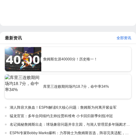
最新资讯
全部资讯
詹姆斯生涯40000分！历史唯一！
库里三连败期间场均18.7分，命中率34%
湖人阵容大换血！ESPN解读6大核心问题：詹姆斯为何离开紫金军
猛龙官宣：多年合同续约主帅拉贾科维奇 小卡回归新季剑指冲冠
名记揭秘詹姆斯出走：球场兼容问题并非主因，与湖人管理层多年隔阂才是真正导火索
ESPN专家Bobby Marks爆料：力荐骑士为詹姆斯首选，阵容完美适配，家乡情怀加分