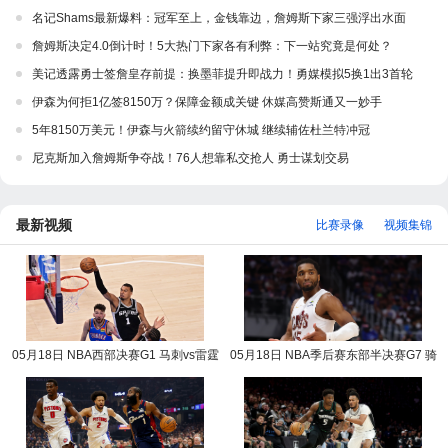
名记Shams最新爆料：冠军至上，金钱靠边，詹姆斯下家三强浮出水面
詹姆斯决定4.0倒计时！5大热门下家各有利弊：下一站究竟是何处？
美记透露勇士签詹皇存前提：换墨菲提升即战力！勇媒模拟5换1出3首轮
伊森为何拒1亿签8150万？保障金额成关键 休媒高赞斯通又一妙手
5年8150万美元！伊森与火箭续约留守休城 继续辅佐杜兰特冲冠
尼克斯加入詹姆斯争夺战！76人想靠私交抢人 勇士谋划交易
最新视频
比赛录像
视频集锦
05月18日 NBA西部决赛G1 马刺vs雷霆
05月18日 NBA季后赛东部半决赛G7 骑
NBA录像回放
士vs活塞 NBA录像回放