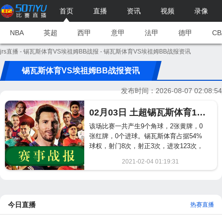
首页
直播
资讯
视频
录像
NBA
英超
西甲
意甲
法甲
德甲
CB
jrs直播
-
锡瓦斯体育VS埃祖姆BB战报
- 锡瓦斯体育VS埃祖姆BB战报资讯
锡瓦斯体育VS埃祖姆BB战报资讯
发布时间：2026-08-07 02:08:54
02月03日 土超锡瓦斯体育1-1埃祖姆BB完赛战报
该场比赛一共产生9个角球，2张黄牌，0
张红牌，0个进球。锡瓦斯体育占据54%
球权，射门8次，射正3次，进攻123次，
危险进攻86次。埃祖姆BB占据46%球
2021-02-04 01:19:31
权，射门9次，射正3次，进攻100次，危
801
险进攻77次。...
今日直播
热赛直播