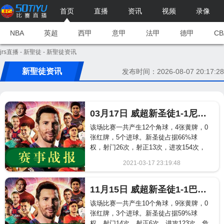
首页
直播
资讯
视频
录像
NBA
英超
西甲
意甲
法甲
德甲
CB
jrs直播
-
新聖徒
- 新聖徒资讯
新聖徒资讯
发布时间：2026-08-07 20:17:28
03月17日 威超新圣徒1-1尼威完赛战报
该场比赛一共产生12个角球，4张黄牌，0
张红牌，5个进球。新圣徒占据66%球
权，射门26次，射正13次，进攻154次，
危险进攻104次。尼威占据34%球权，射
2021-03-17 23:19:48
门5次，射正1次，进攻72次，危险进攻16
460
次。...
11月15日 威超新圣徒1-1巴利镇完赛战报
该场比赛一共产生10个角球，9张黄牌，0
张红牌，3个进球。新圣徒占据59%球
权，射门14次，射正6次，进攻123次，危