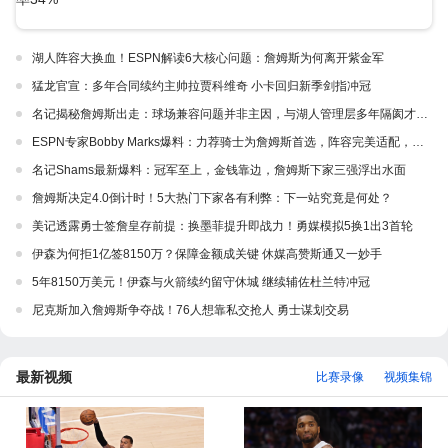
湖人阵容大换血！ESPN解读6大核心问题：詹姆斯为何离开紫金军
猛龙官宣：多年合同续约主帅拉贾科维奇 小卡回归新季剑指冲冠
名记揭秘詹姆斯出走：球场兼容问题并非主因，与湖人管理层多年隔阂才是真正导火索
ESPN专家Bobby Marks爆料：力荐骑士为詹姆斯首选，阵容完美适配，家乡情怀加分
名记Shams最新爆料：冠军至上，金钱靠边，詹姆斯下家三强浮出水面
詹姆斯决定4.0倒计时！5大热门下家各有利弊：下一站究竟是何处？
美记透露勇士签詹皇存前提：换墨菲提升即战力！勇媒模拟5换1出3首轮
伊森为何拒1亿签8150万？保障金额成关键 休媒高赞斯通又一妙手
5年8150万美元！伊森与火箭续约留守休城 继续辅佐杜兰特冲冠
尼克斯加入詹姆斯争夺战！76人想靠私交抢人 勇士谋划交易
最新视频
比赛录像
视频集锦