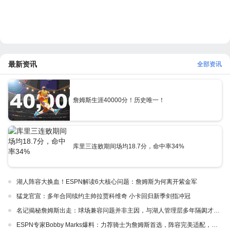
最新资讯
全部资讯
詹姆斯生涯40000分！历史唯一！
库里三连败期间场均18.7分，命中率34%
湖人阵容大换血！ESPN解读6大核心问题：詹姆斯为何离开紫金军
猛龙官宣：多年合同续约主帅拉贾科维奇 小卡回归新季剑指冲冠
名记揭秘詹姆斯出走：球场兼容问题并非主因，与湖人管理层多年隔阂才是真正导火索
ESPN专家Bobby Marks爆料：力荐骑士为詹姆斯首选，阵容完美适配，家乡情怀加分