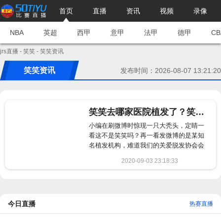
首页
直播
资讯
视频
录像
NBA
英超
西甲
意甲
法甲
德甲
CB
jrs直播
-
笑笑
- 笑笑资讯
笑笑资讯
发布时间：2026-08-07 13:21:20
笑笑去哪家医院植发了？笑笑植发视频地址
小编在刷微博时惊现一只大秃头，定睛一
看这不是笑笑吗？再一看发微博的是某知
名植发机构，难道我们的关爱脱发协会会
长要率先先抛...
2020-09-03 23:18:33
1250
今日直播
热赛直播