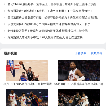
名记Shams最新爆料：冠军至上，金钱靠边，詹姆斯下家三强浮出水面
詹姆斯决定4.0倒计时！5大热门下家各有利弊：下一站究竟是何处？
美记透露勇士签詹皇存前提：换墨菲提升即战力！勇媒模拟5换1出3首轮
伊森为何拒1亿签8150万？保障金额成关键 休媒高赞斯通又一妙手
5年8150万美元！伊森与火箭续约留守休城 继续辅佐杜兰特冲冠
尼克斯加入詹姆斯争夺战！76人想靠私交抢人 勇士谋划交易
最新视频
比赛录像
视频集锦
05月18日 NBA西部决赛G1 马刺vs雷霆
05月18日 NBA季后赛东部半决赛G7 骑
NBA录像回放
士vs活塞 NBA录像回放