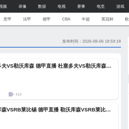
视频
录像
数据
电视
赛事
电竞
游戏
意甲
法甲
德甲
CBA
中超
英冠杯
欧
发布时间：2026-08-06 18:59:18
08月24日 杜塞多夫VS勒沃库森 德甲直播 杜塞多夫VS勒沃库森比赛录像
416
04月06日 勒沃库森VSRB莱比锡 德甲直播 勒沃库森VSRB莱比锡比赛录像