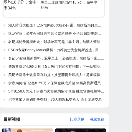
库里三连败期间场均18.7分，命中率
34%
湖人阵容大换血！ESPN解读6大核心问题：詹姆斯为何离开紫金军
猛龙官宣：多年合同续约主帅拉贾科维奇 小卡回归新季剑指冲冠
名记揭秘詹姆斯出走：球场兼容问题并非主因，与湖人管理层多年隔阂才是真正导火索
ESPN专家Bobby Marks爆料：力荐骑士为詹姆斯首选，阵容完美适配，家乡情怀加分
名记Shams最新爆料：冠军至上，金钱靠边，詹姆斯下家三强浮出水面
詹姆斯决定4.0倒计时！5大热门下家各有利弊：下一站究竟是何处？
美记透露勇士签詹皇存前提：换墨菲提升即战力！勇媒模拟5换1出3首轮
伊森为何拒1亿签8150万？保障金额成关键 休媒高赞斯通又一妙手
5年8150万美元！伊森与火箭续约留守休城 继续辅佐杜兰特冲冠
尼克斯加入詹姆斯争夺战！76人想靠私交抢人 勇士谋划交易
最新视频
比赛录像
视频集锦