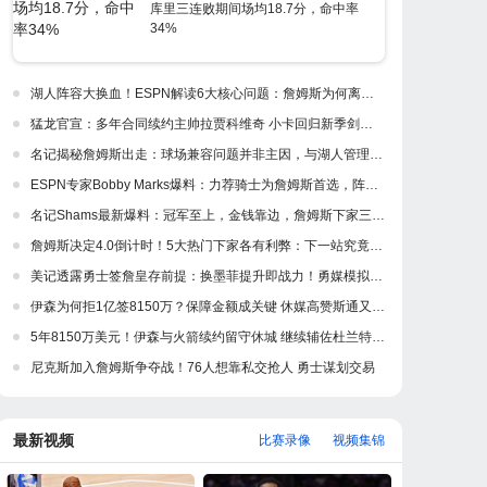
库里三连败期间场均18.7分，命中率
34%
湖人阵容大换血！ESPN解读6大核心问题：詹姆斯为何离开紫金军
猛龙官宣：多年合同续约主帅拉贾科维奇 小卡回归新季剑指冲冠
名记揭秘詹姆斯出走：球场兼容问题并非主因，与湖人管理层多年隔阂才是真正导火索
ESPN专家Bobby Marks爆料：力荐骑士为詹姆斯首选，阵容完美适配，家乡情怀加分
名记Shams最新爆料：冠军至上，金钱靠边，詹姆斯下家三强浮出水面
詹姆斯决定4.0倒计时！5大热门下家各有利弊：下一站究竟是何处？
美记透露勇士签詹皇存前提：换墨菲提升即战力！勇媒模拟5换1出3首轮
伊森为何拒1亿签8150万？保障金额成关键 休媒高赞斯通又一妙手
5年8150万美元！伊森与火箭续约留守休城 继续辅佐杜兰特冲冠
尼克斯加入詹姆斯争夺战！76人想靠私交抢人 勇士谋划交易
最新视频
比赛录像
视频集锦