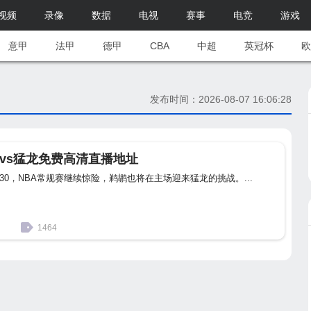
视频
录像
数据
电视
赛事
电竞
游戏
意甲
法甲
德甲
CBA
中超
英冠杯
欧
发布时间：2026-08-07 16:06:28
鹕vs猛龙免费高清直播地址
:30，NBA常规赛继续惊险，鹈鹕也将在主场迎来猛龙的挑战。...
1464