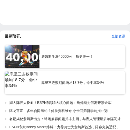
最新资讯
全部资讯
詹姆斯生涯40000分！历史唯一！
库里三连败期间场均18.7分，命中率34%
湖人阵容大换血！ESPN解读6大核心问题：詹姆斯为何离开紫金军
猛龙官宣：多年合同续约主帅拉贾科维奇 小卡回归新季剑指冲冠
名记揭秘詹姆斯出走：球场兼容问题并非主因，与湖人管理层多年隔阂才是真正导火索
ESPN专家Bobby Marks爆料：力荐骑士为詹姆斯首选，阵容完美适配，家乡情怀加分