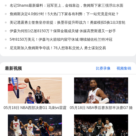
名记Shams最新爆料：冠军至上，金钱靠边，詹姆斯下家三强浮出水面
詹姆斯决定4.0倒计时！5大热门下家各有利弊：下一站究竟是何处？
美记透露勇士签詹皇存前提：换墨菲提升即战力！勇媒模拟5换1出3首轮
伊森为何拒1亿签8150万？保障金额成关键 休媒高赞斯通又一妙手
5年8150万美元！伊森与火箭续约留守休城 继续辅佐杜兰特冲冠
尼克斯加入詹姆斯争夺战！76人想靠私交抢人 勇士谋划交易
最新视频
比赛录像
视频集锦
05月18日 NBA西部决赛G1 马刺vs雷霆
05月18日 NBA季后赛东部半决赛G7 骑
NBA录像回放
士vs活塞 NBA录像回放