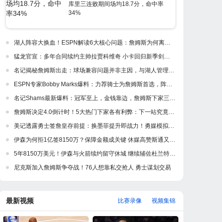
库里三连败期间场均18.7分，命中率
34%
湖人阵容大换血！ESPN解读6大核心问题：詹姆斯为何离开紫金军
猛龙官宣：多年合同续约主帅拉贾科维奇 小卡回归新季剑指冲冠
名记揭秘詹姆斯出走：球场兼容问题并非主因，与湖人管理层多年隔阂才是真正导火索
ESPN专家Bobby Marks爆料：力荐骑士为詹姆斯首选，阵容完美适配，家乡情怀加分
名记Shams最新爆料：冠军至上，金钱靠边，詹姆斯下家三强浮出水面
詹姆斯决定4.0倒计时！5大热门下家各有利弊：下一站究竟是何处？
美记透露勇士签詹皇存前提：换墨菲提升即战力！勇媒模拟5换1出3首轮
伊森为何拒1亿签8150万？保障金额成关键 休媒高赞斯通又一妙手
5年8150万美元！伊森与火箭续约留守休城 继续辅佐杜兰特冲冠
尼克斯加入詹姆斯争夺战！76人想靠私交抢人 勇士谋划交易
最新视频
比赛录像
视频集锦