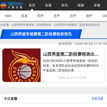
首页
直播
资讯
视频
录像
NBA
英超
西甲
意甲
法甲
德甲
CB
jrs直播
-
山西男篮常规赛第二阶段赛程表
- 山西男篮常规赛第二阶段赛程表资讯
山西男篮常规赛第二阶段赛程表资讯
发布时间：2026-08-09 17:41:54
山西男篮第二阶段赛程表出炉 首战遭遇广东（含完整版赛程表）
此前CBA2020-21赛季常规赛第一阶段的
结束，各支球队也在这短暂的休整时间当
中备战第二阶段的比赛。...
2020-11-22 17:13:53
908
今日直播
热赛直播