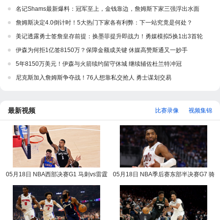
名记Shams最新爆料：冠军至上，金钱靠边，詹姆斯下家三强浮出水面
詹姆斯决定4.0倒计时！5大热门下家各有利弊：下一站究竟是何处？
美记透露勇士签詹皇存前提：换墨菲提升即战力！勇媒模拟5换1出3首轮
伊森为何拒1亿签8150万？保障金额成关键 休媒高赞斯通又一妙手
5年8150万美元！伊森与火箭续约留守休城 继续辅佐杜兰特冲冠
尼克斯加入詹姆斯争夺战！76人想靠私交抢人 勇士谋划交易
最新视频
比赛录像
视频集锦
05月18日 NBA西部决赛G1 马刺vs雷霆
05月18日 NBA季后赛东部半决赛G7 骑
NBA录像回放
士vs活塞 NBA录像回放