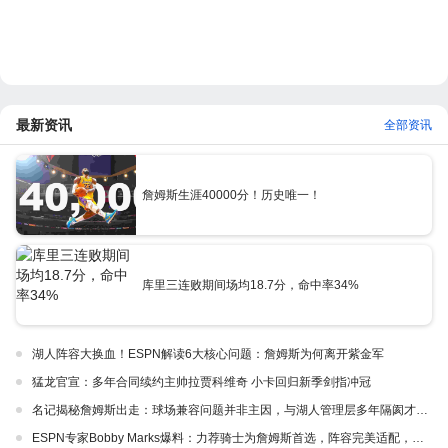
最新资讯
全部资讯
詹姆斯生涯40000分！历史唯一！
库里三连败期间场均18.7分，命中率34%
湖人阵容大换血！ESPN解读6大核心问题：詹姆斯为何离开紫金军
猛龙官宣：多年合同续约主帅拉贾科维奇 小卡回归新季剑指冲冠
名记揭秘詹姆斯出走：球场兼容问题并非主因，与湖人管理层多年隔阂才是真正导火索
ESPN专家Bobby Marks爆料：力荐骑士为詹姆斯首选，阵容完美适配，家乡情怀加分