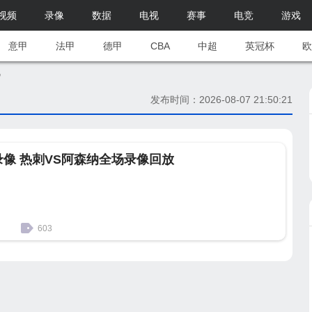
视频
录像
数据
电视
赛事
电竞
游戏
意甲
法甲
德甲
CBA
中超
英冠杯
欧
讯
发布时间：2026-08-07 21:50:21
超录像 热刺VS阿森纳全场录像回放
603