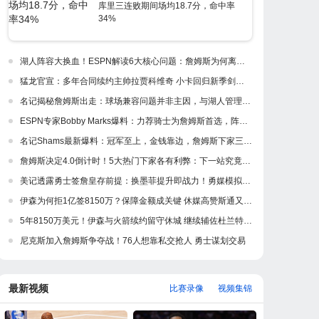
库里三连败期间场均18.7分，命中率
34%
湖人阵容大换血！ESPN解读6大核心问题：詹姆斯为何离开紫金军
猛龙官宣：多年合同续约主帅拉贾科维奇 小卡回归新季剑指冲冠
名记揭秘詹姆斯出走：球场兼容问题并非主因，与湖人管理层多年隔阂才是真正导火索
ESPN专家Bobby Marks爆料：力荐骑士为詹姆斯首选，阵容完美适配，家乡情怀加分
名记Shams最新爆料：冠军至上，金钱靠边，詹姆斯下家三强浮出水面
詹姆斯决定4.0倒计时！5大热门下家各有利弊：下一站究竟是何处？
美记透露勇士签詹皇存前提：换墨菲提升即战力！勇媒模拟5换1出3首轮
伊森为何拒1亿签8150万？保障金额成关键 休媒高赞斯通又一妙手
5年8150万美元！伊森与火箭续约留守休城 继续辅佐杜兰特冲冠
尼克斯加入詹姆斯争夺战！76人想靠私交抢人 勇士谋划交易
最新视频
比赛录像
视频集锦