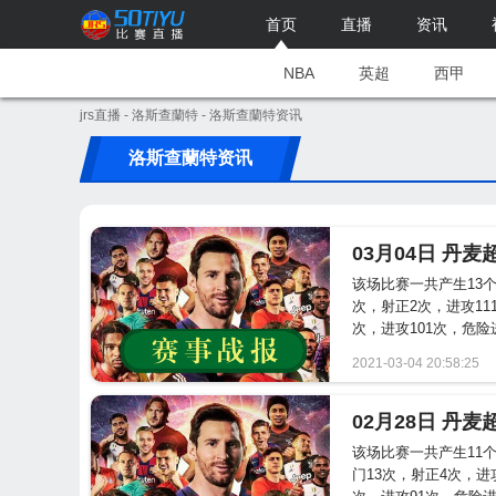
首页
直播
资讯
NBA
英超
西甲
jrs直播
-
洛斯查蘭特
- 洛斯查蘭特资讯
洛斯查蘭特资讯
03月04日 丹
该场比赛一共产生13
次，射正2次，进攻11
次，进攻101次，危险进
2021-03-04 20:58:25
02月28日 丹
该场比赛一共产生11
门13次，射正4次，进