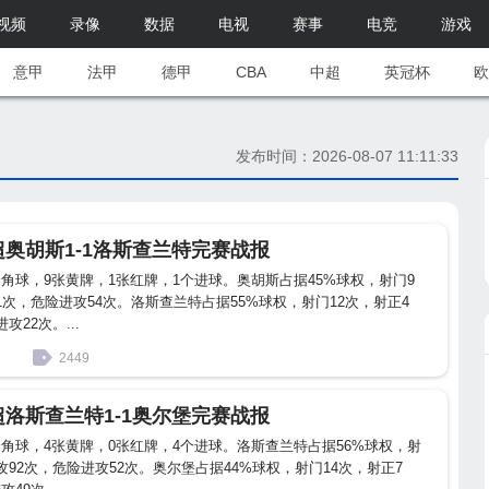
视频
录像
数据
电视
赛事
电竞
游戏
意甲
法甲
德甲
CBA
中超
英冠杯
欧
发布时间：2026-08-07 11:11:33
麦超奥胡斯1-1洛斯查兰特完赛战报
个角球，9张黄牌，1张红牌，1个进球。奥胡斯占据45%球权，射门9
1次，危险进攻54次。洛斯查兰特占据55%球权，射门12次，射正4
攻22次。...
2449
麦超洛斯查兰特1-1奥尔堡完赛战报
个角球，4张黄牌，0张红牌，4个进球。洛斯查兰特占据56%球权，射
攻92次，危险进攻52次。奥尔堡占据44%球权，射门14次，射正7