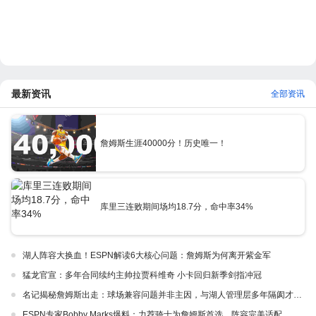
最新资讯
全部资讯
詹姆斯生涯40000分！历史唯一！
库里三连败期间场均18.7分，命中率34%
湖人阵容大换血！ESPN解读6大核心问题：詹姆斯为何离开紫金军
猛龙官宣：多年合同续约主帅拉贾科维奇 小卡回归新季剑指冲冠
名记揭秘詹姆斯出走：球场兼容问题并非主因，与湖人管理层多年隔阂才是真正导火索
ESPN专家Bobby Marks爆料：力荐骑士为詹姆斯首选，阵容完美适配，家乡情怀加分