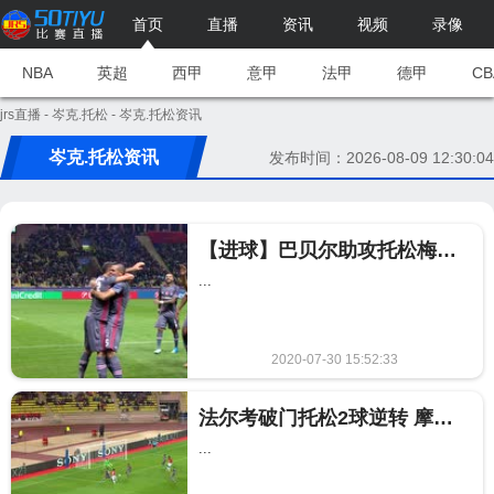
首页
直播
资讯
视频
录像
NBA
英超
西甲
意甲
法甲
德甲
CB
jrs直播
-
岑克.托松
- 岑克.托松资讯
岑克.托松资讯
发布时间：2026-08-09 12:30:04
【进球】巴贝尔助攻托松梅开二度 阿尔斯兰远射中柱
...
2020-07-30 15:52:33
1729
法尔考破门托松2球逆转 摩纳哥1-2不敌贝西克塔斯
...