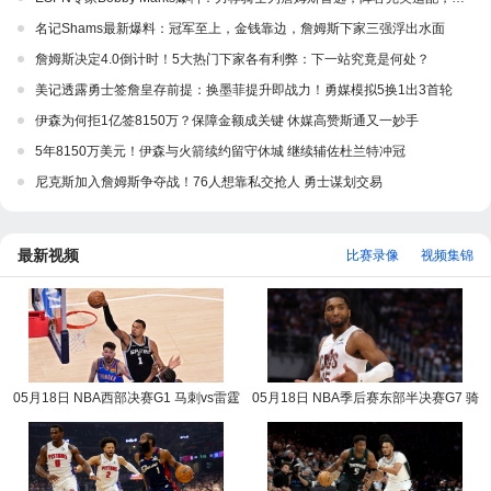
名记Shams最新爆料：冠军至上，金钱靠边，詹姆斯下家三强浮出水面
詹姆斯决定4.0倒计时！5大热门下家各有利弊：下一站究竟是何处？
美记透露勇士签詹皇存前提：换墨菲提升即战力！勇媒模拟5换1出3首轮
伊森为何拒1亿签8150万？保障金额成关键 休媒高赞斯通又一妙手
5年8150万美元！伊森与火箭续约留守休城 继续辅佐杜兰特冲冠
尼克斯加入詹姆斯争夺战！76人想靠私交抢人 勇士谋划交易
最新视频
比赛录像
视频集锦
05月18日 NBA西部决赛G1 马刺vs雷霆
05月18日 NBA季后赛东部半决赛G7 骑
NBA录像回放
士vs活塞 NBA录像回放