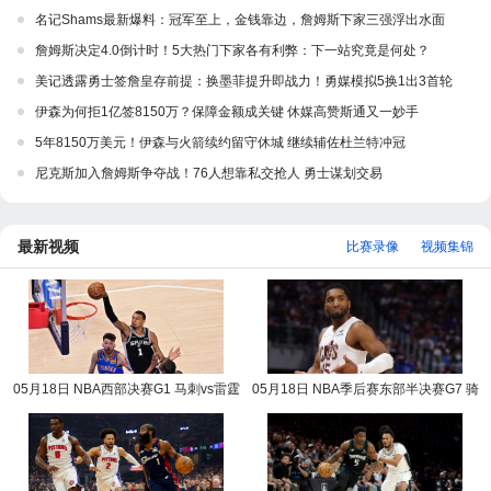
名记Shams最新爆料：冠军至上，金钱靠边，詹姆斯下家三强浮出水面
詹姆斯决定4.0倒计时！5大热门下家各有利弊：下一站究竟是何处？
美记透露勇士签詹皇存前提：换墨菲提升即战力！勇媒模拟5换1出3首轮
伊森为何拒1亿签8150万？保障金额成关键 休媒高赞斯通又一妙手
5年8150万美元！伊森与火箭续约留守休城 继续辅佐杜兰特冲冠
尼克斯加入詹姆斯争夺战！76人想靠私交抢人 勇士谋划交易
最新视频
比赛录像
视频集锦
05月18日 NBA西部决赛G1 马刺vs雷霆
05月18日 NBA季后赛东部半决赛G7 骑
NBA录像回放
士vs活塞 NBA录像回放