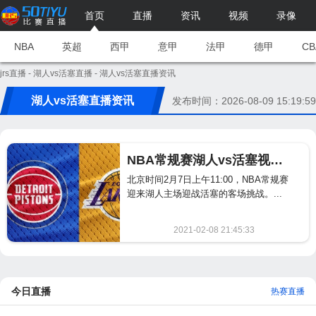
首页
直播
资讯
视频
录像
NBA
英超
西甲
意甲
法甲
德甲
CB
jrs直播
-
湖人vs活塞直播
- 湖人vs活塞直播资讯
湖人vs活塞直播资讯
发布时间：2026-08-09 15:19:59
NBA常规赛湖人vs活塞视频直播
北京时间2月7日上午11:00，NBA常规赛
迎来湖人主场迎战活塞的客场挑战。...
2021-02-08 21:45:33
1419
今日直播
热赛直播