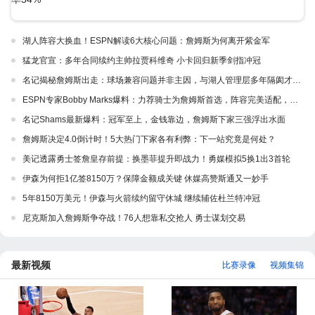
湖人阵容大换血！ESPN解读6大核心问题：詹姆斯为何离开紫金军
猛龙官宣：多年合同续约主帅拉贾科维奇 小卡回归新季剑指冲冠
名记揭秘詹姆斯出走：球场兼容问题并非主因，与湖人管理层多年隔阂才是真正导火索
ESPN专家Bobby Marks爆料：力荐骑士为詹姆斯首选，阵容完美适配，家乡情怀加分
名记Shams最新爆料：冠军至上，金钱靠边，詹姆斯下家三强浮出水面
詹姆斯决定4.0倒计时！5大热门下家各有利弊：下一站究竟是何处？
美记透露勇士签詹皇存前提：换墨菲提升即战力！勇媒模拟5换1出3首轮
伊森为何拒1亿签8150万？保障金额成关键 休媒高赞斯通又一妙手
5年8150万美元！伊森与火箭续约留守休城 继续辅佐杜兰特冲冠
尼克斯加入詹姆斯争夺战！76人想靠私交抢人 勇士谋划交易
最新视频
比赛录像
视频集锦