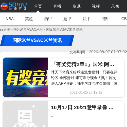
首页
直播
资讯
视频
录像
NBA
英超
西甲
意甲
法甲
德甲
CB
jrs直播
-
国际米兰VSAC米兰
- 国际米兰VSAC米兰资讯
国际米兰VSAC米兰资讯
发布时间：2026-08-07 07:37:02
「有奖竞猜2串1」国米 阿森纳 瓜分现金大奖
球天下体育来给球迷派发福利，只要在评
论区 全部猜对 即可瓜分现金大奖！首次
进入APP评论，抽中的红包奖金翻倍！邀
请好友竞猜，得独享红包奖励！...
2021-01-25 17:12:12
1976
10月17日 20/21意甲录像 国际米兰VSAC米兰全场录像回放
...