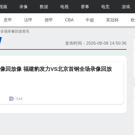
视频
录像
数据
电视
赛事
电竞
游戏
意甲
法甲
德甲
CBA
中超
英冠杯
欧
钢全场录像回放资讯
发布时间：2026-08-08 14:50:36
ba录像回放像 福建豹发力VS北京首钢全场录像回放
544