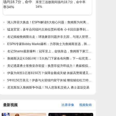
库里三连败期间场均18.7分，命中率
34%
湖人阵容大换血！ESPN解读6大核心问题：詹姆斯为何离开紫金军
猛龙官宣：多年合同续约主帅拉贾科维奇 小卡回归新季剑指冲冠
名记揭秘詹姆斯出走：球场兼容问题并非主因，与湖人管理层多年隔阂才是真正导火索
ESPN专家Bobby Marks爆料：力荐骑士为詹姆斯首选，阵容完美适配，家乡情怀加分
名记Shams最新爆料：冠军至上，金钱靠边，詹姆斯下家三强浮出水面
詹姆斯决定4.0倒计时！5大热门下家各有利弊：下一站究竟是何处？
美记透露勇士签詹皇存前提：换墨菲提升即战力！勇媒模拟5换1出3首轮
伊森为何拒1亿签8150万？保障金额成关键 休媒高赞斯通又一妙手
5年8150万美元！伊森与火箭续约留守休城 继续辅佐杜兰特冲冠
尼克斯加入詹姆斯争夺战！76人想靠私交抢人 勇士谋划交易
最新视频
比赛录像
视频集锦