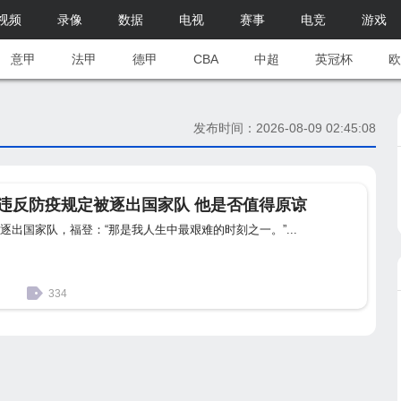
视频
录像
数据
电视
赛事
电竞
游戏
意甲
法甲
德甲
CBA
中超
英冠杯
欧
发布时间：2026-08-09 02:45:08
违反防疫规定被逐出国家队 他是否值得原谅
逐出国家队，福登：“那是我人生中最艰难的时刻之一。”...
334