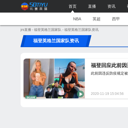
首页
直播
资讯
NBA
英超
西甲
jrs直播
-
福登英格兰国家队
- 福登英格兰国家队资讯
福登英格兰国家队资讯
福登回应此前因
此前因违反防疫规定被
2020-11-19 15:04:56