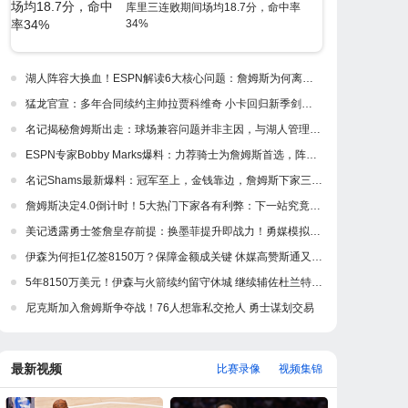
库里三连败期间场均18.7分，命中率
34%
湖人阵容大换血！ESPN解读6大核心问题：詹姆斯为何离开紫金军
猛龙官宣：多年合同续约主帅拉贾科维奇 小卡回归新季剑指冲冠
名记揭秘詹姆斯出走：球场兼容问题并非主因，与湖人管理层多年隔阂才是真正导火索
ESPN专家Bobby Marks爆料：力荐骑士为詹姆斯首选，阵容完美适配，家乡情怀加分
名记Shams最新爆料：冠军至上，金钱靠边，詹姆斯下家三强浮出水面
詹姆斯决定4.0倒计时！5大热门下家各有利弊：下一站究竟是何处？
美记透露勇士签詹皇存前提：换墨菲提升即战力！勇媒模拟5换1出3首轮
伊森为何拒1亿签8150万？保障金额成关键 休媒高赞斯通又一妙手
5年8150万美元！伊森与火箭续约留守休城 继续辅佐杜兰特冲冠
尼克斯加入詹姆斯争夺战！76人想靠私交抢人 勇士谋划交易
最新视频
比赛录像
视频集锦