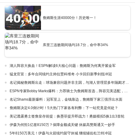
詹姆斯生涯40000分！历史唯一！
库里三连败期间场均18.7分，命中率34%
湖人阵容大换血！ESPN解读6大核心问题：詹姆斯为何离开紫金军
猛龙官宣：多年合同续约主帅拉贾科维奇 小卡回归新季剑指冲冠
名记揭秘詹姆斯出走：球场兼容问题并非主因，与湖人管理层多年隔阂才是真正导火索
ESPN专家Bobby Marks爆料：力荐骑士为詹姆斯首选，阵容完美适配，家乡情怀加分
名记Shams最新爆料：冠军至上，金钱靠边，詹姆斯下家三强浮出水面
詹姆斯决定4.0倒计时！5大热门下家各有利弊：下一站究竟是何处？
美记透露勇士签詹皇存前提：换墨菲提升即战力！勇媒模拟5换1出3首轮
伊森为何拒1亿签8150万？保障金额成关键 休媒高赞斯通又一妙手
5年8150万美元！伊森与火箭续约留守休城 继续辅佐杜兰特冲冠