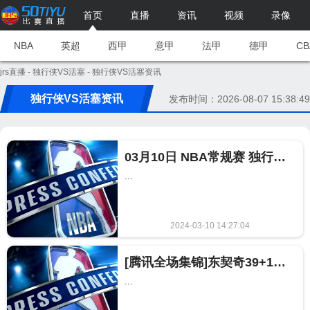
首页
直播
资讯
视频
录像
NBA
英超
西甲
意甲
法甲
德甲
CB
jrs直播
-
独行侠VS活塞
- 独行侠VS活塞资讯
独行侠VS活塞资讯
发布时间：2026-08-07 15:38:49
03月10日 NBA常规赛 独行侠vs活塞 NBA录像回放
...
2024-03-10 14:27:04
404
[腾讯全场集锦]东契奇39+10+10 欧文21分 CC33+9+10 独行侠轻取活塞
...