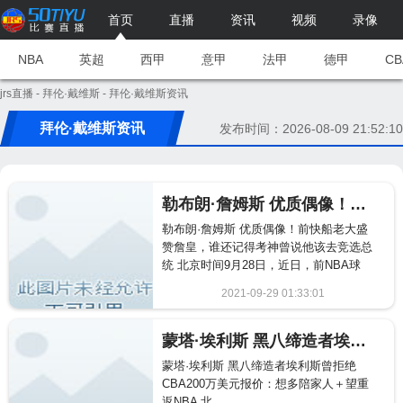
首页
直播
资讯
视频
录像
NBA
英超
西甲
意甲
法甲
德甲
CB
jrs直播
-
拜伦·戴维斯
- 拜伦·戴维斯资讯
拜伦·戴维斯资讯
发布时间：2026-08-09 21:52:10
勒布朗·詹姆斯 优质偶像！前快船老大盛赞詹皇，谁还记得考神曾说他该去竞选总统
勒布朗·詹姆斯 优质偶像！前快船老大盛
赞詹皇，谁还记得考神曾说他该去竞选总
统 北京时间9月28日，近日，前NBA球
员，曾经的快船队老大拜...
2021-09-29 01:33:01
1445
蒙塔·埃利斯 黑八缔造者埃利斯曾拒绝CBA200万美元报价：想多陪家人＋望重返NBA
蒙塔·埃利斯 黑八缔造者埃利斯曾拒绝
CBA200万美元报价：想多陪家人＋望重
返NBA 北...