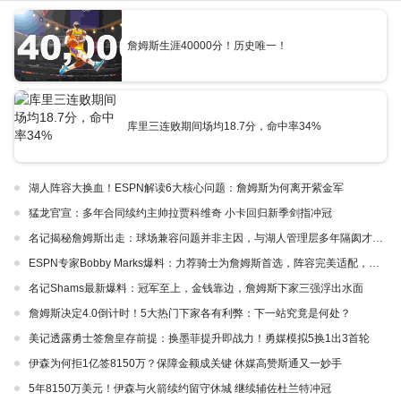
詹姆斯生涯40000分！历史唯一！
库里三连败期间场均18.7分，命中率34%
湖人阵容大换血！ESPN解读6大核心问题：詹姆斯为何离开紫金军
猛龙官宣：多年合同续约主帅拉贾科维奇 小卡回归新季剑指冲冠
名记揭秘詹姆斯出走：球场兼容问题并非主因，与湖人管理层多年隔阂才是真正导火索
ESPN专家Bobby Marks爆料：力荐骑士为詹姆斯首选，阵容完美适配，家乡情怀加分
名记Shams最新爆料：冠军至上，金钱靠边，詹姆斯下家三强浮出水面
詹姆斯决定4.0倒计时！5大热门下家各有利弊：下一站究竟是何处？
美记透露勇士签詹皇存前提：换墨菲提升即战力！勇媒模拟5换1出3首轮
伊森为何拒1亿签8150万？保障金额成关键 休媒高赞斯通又一妙手
5年8150万美元！伊森与火箭续约留守休城 继续辅佐杜兰特冲冠