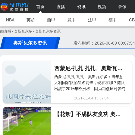
首页
直播
资讯
视频
录像
NBA
英超
西甲
意甲
法甲
德甲
CB
jrs直播
-
奥斯瓦尔多
- 奥斯瓦尔多资讯
奥斯瓦尔多资讯
发布时间：2026-08-09 00:07:54
西蒙尼·扎扎 扎扎、奥斯瓦尔多：当年意大利国家队的知名前锋，现在在哪？
西蒙尼·扎扎 扎扎、奥斯瓦尔多：当年意
大利国家队的知名前锋，现在在哪？随队
出战了2016年欧洲杯、因为罚点球时梦幻
舞步著称的西蒙尼·扎...
2021-11-04 15:57:04
1769
【花絮】不满队友贪功 奥斯瓦尔多破口大骂
...