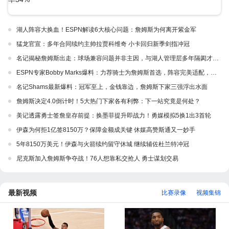
湖人阵容大换血！ESPN解读6大核心问题：詹姆斯为何离开紫金军
猛龙官宣：多年合同续约主帅拉贾科维奇 小卡回归新季剑指冲冠
名记揭秘詹姆斯出走：球场兼容问题并非主因，与湖人管理层多年隔阂才是真正导火索
ESPN专家Bobby Marks爆料：力荐骑士为詹姆斯首选，阵容完美适配，家乡情怀加分
名记Shams最新爆料：冠军至上，金钱靠边，詹姆斯下家三强浮出水面
詹姆斯决定4.0倒计时！5大热门下家各有利弊：下一站究竟是何处？
美记透露勇士签詹皇存前提：换墨菲提升即战力！勇媒模拟5换1出3首轮
伊森为何拒1亿签8150万？保障金额成关键 休媒高赞斯通又一妙手
5年8150万美元！伊森与火箭续约留守休城 继续辅佐杜兰特冲冠
尼克斯加入詹姆斯争夺战！76人想靠私交抢人 勇士谋划交易
最新视频
比赛录像
视频集锦