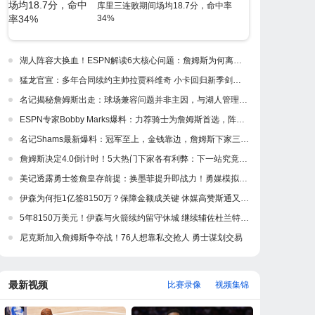
库里三连败期间场均18.7分，命中率
34%
湖人阵容大换血！ESPN解读6大核心问题：詹姆斯为何离开紫金军
猛龙官宣：多年合同续约主帅拉贾科维奇 小卡回归新季剑指冲冠
名记揭秘詹姆斯出走：球场兼容问题并非主因，与湖人管理层多年隔阂才是真正导火索
ESPN专家Bobby Marks爆料：力荐骑士为詹姆斯首选，阵容完美适配，家乡情怀加分
名记Shams最新爆料：冠军至上，金钱靠边，詹姆斯下家三强浮出水面
詹姆斯决定4.0倒计时！5大热门下家各有利弊：下一站究竟是何处？
美记透露勇士签詹皇存前提：换墨菲提升即战力！勇媒模拟5换1出3首轮
伊森为何拒1亿签8150万？保障金额成关键 休媒高赞斯通又一妙手
5年8150万美元！伊森与火箭续约留守休城 继续辅佐杜兰特冲冠
尼克斯加入詹姆斯争夺战！76人想靠私交抢人 勇士谋划交易
最新视频
比赛录像
视频集锦