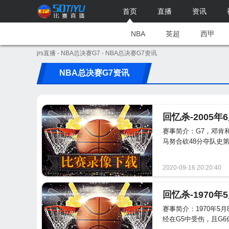
首页
直播
资讯
NBA
英超
西甲
jrs直播
-
NBA总决赛G7
- NBA总决赛G7资讯
NBA总决赛G7资讯
赛事简介：G7，邓肯
马努合砍48分夺队史第三冠
2020-09-16 20:20:40
赛事简介：1970年
经在G5中受伤，且G6休