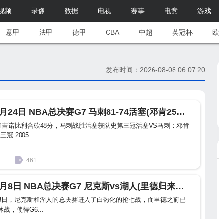
视频
录像
数据
电视
赛事
电竞
游戏
意甲
法甲
德甲
CBA
中超
英冠杯
欧
发布时间：2026-08-08 06:07:20
回忆杀-2005年6月24日 NBA总决赛G7 马刺81-74活塞(邓肯25分11板吉诺比利23分)腾讯体育国语 1080P MKV 1.9G 百度下载
和吉诺比利合砍48分，马刺战胜活塞获队史第三冠活塞VS马刺：邓肯
 2005...
461
回忆杀-1970年5月8日 NBA总决赛G7 尼克斯vs湖人(里德归来仅得4分+弗雷泽狂砍36分19助攻怒夺FMVP)英语 720P 百度下载
5月8日，尼克斯和湖人的总决赛进入了白热化的抢七战，而里德之前已
战，使得G6...