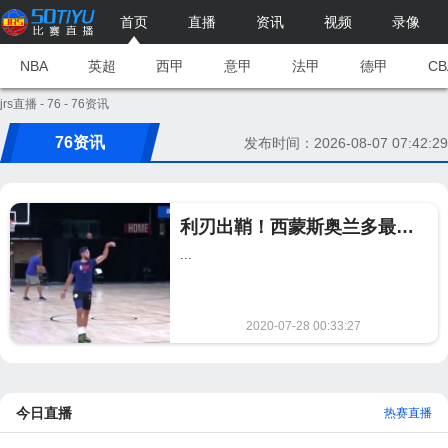
首页
直播
资讯
视频
录像
NBA
英超
西甲
意甲
法甲
德甲
CB
jrs直播
-
76
- 76资讯
76资讯
发布时间：2026-08-07 07:42:29
利刃出鞘！西蒙斯奥兰多最新跳投训练 命中率不俗最强76人即将来袭？
...
2020-07-28 00:33:27
1447
今日直播
热赛直播