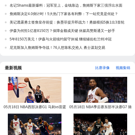
名记Shams最新爆料：冠军至上，金钱靠边，詹姆斯下家三强浮出水面
詹姆斯决定4.0倒计时！5大热门下家各有利弊：下一站究竟是何处？
美记透露勇士签詹皇存前提：换墨菲提升即战力！勇媒模拟5换1出3首轮
伊森为何拒1亿签8150万？保障金额成关键 休媒高赞斯通又一妙手
5年8150万美元！伊森与火箭续约留守休城 继续辅佐杜兰特冲冠
尼克斯加入詹姆斯争夺战！76人想靠私交抢人 勇士谋划交易
最新视频
比赛录像
视频集锦
05月18日 NBA西部决赛G1 马刺vs雷霆
05月18日 NBA季后赛东部半决赛G7 骑
NBA录像回放
士vs活塞 NBA录像回放