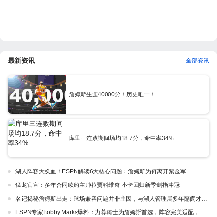
最新资讯
全部资讯
詹姆斯生涯40000分！历史唯一！
库里三连败期间场均18.7分，命中率34%
湖人阵容大换血！ESPN解读6大核心问题：詹姆斯为何离开紫金军
猛龙官宣：多年合同续约主帅拉贾科维奇 小卡回归新季剑指冲冠
名记揭秘詹姆斯出走：球场兼容问题并非主因，与湖人管理层多年隔阂才是真正导火索
ESPN专家Bobby Marks爆料：力荐骑士为詹姆斯首选，阵容完美适配，家乡情怀加分