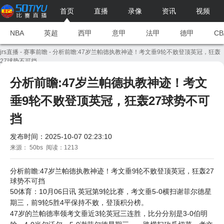
首页
直播
录像
资讯
视频
NBA
英超
西甲
意甲
法甲
德甲
CB
jrs直播
-
赛事前瞻
- 分析前瞻:47岁兰帕德执教神迹！考文垂9轮不败登顶英冠，狂轰
27球势不可挡
分析前瞻:47岁兰帕德执教神迹！考文
垂9轮不败登顶英冠，狂轰27球势不可
挡
发布时间：2025-10-07 02:23:10
来源： 50bs 阅读：1213
分析前瞻:47岁兰帕德执教神迹！考文垂9轮不败登顶英冠，狂轰27
球势不可挡
50体育：10月06日讯 英冠第9轮比赛，考文垂5-0横扫谢菲尔德星
期三，前9轮5胜4平保持不败，登顶积分榜。
47岁的兰帕德率领考文垂近3轮英冠三连胜，比分分别是3-0伯明