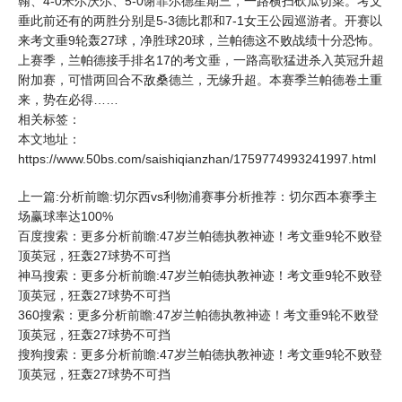
翰、4-0米尔沃尔、5-0谢菲尔德星期三，一路横扫砍瓜切菜。考文
垂此前还有的两胜分别是5-3德比郡和7-1女王公园巡游者。开赛以
来考文垂9轮轰27球，净胜球20球，兰帕德这不败战绩十分恐怖。
上赛季，兰帕德接手排名17的考文垂，一路高歌猛进杀入英冠升超
附加赛，可惜两回合不敌桑德兰，无缘升超。本赛季兰帕德卷土重
来，势在必得……
相关标签：
本文地址：
https://www.50bs.com/saishiqianzhan/1759774993241997.html
上一篇:分析前瞻:切尔西vs利物浦赛事分析推荐：切尔西本赛季主
场赢球率达100%
百度搜索：更多分析前瞻:47岁兰帕德执教神迹！考文垂9轮不败登
顶英冠，狂轰27球势不可挡
神马搜索：更多分析前瞻:47岁兰帕德执教神迹！考文垂9轮不败登
顶英冠，狂轰27球势不可挡
360搜索：更多分析前瞻:47岁兰帕德执教神迹！考文垂9轮不败登
顶英冠，狂轰27球势不可挡
搜狗搜索：更多分析前瞻:47岁兰帕德执教神迹！考文垂9轮不败登
顶英冠，狂轰27球势不可挡