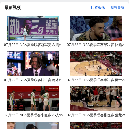
最新视频
比赛录像
视频集锦
07月23日 NBA夏季联赛冠军赛 灰熊vs
07月22日 NBA夏季联赛半决赛 快船vs
热火 NBA录像回放
灰熊 NBA录像回放
07月22日 NBA夏季联赛排位赛 魔术vs
07月22日 NBA夏季联赛半决赛 勇士vs
森林狼 NBA录像回放
热火 NBA录像回放
07月22日 NBA夏季联赛排位赛 76人vs
07月22日 NBA夏季联赛排位赛 猛龙vs
凯尔特人 NBA录像回放
马刺 NBA录像回放