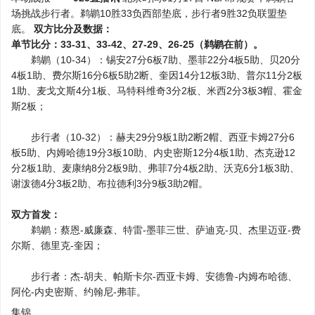
场挑战步行者。鹈鹕10胜33负西部垫底，步行者9胜32负联盟垫
底。
双方比分及数据：
单节比分：33-31、33-42、27-29、26-25（鹈鹕在前）。
鹈鹕（10-34）：锡安27分6板7助、墨菲22分4板5助、贝20分
4板1助、费尔斯16分6板5助2断、奎因14分12板3助、普尔11分2板
1助、麦戈文斯4分1板、马特科维奇3分2板、米西2分3板3帽、霍金
斯2板；
步行者（10-32）：赫夫29分9板1助2断2帽、西亚卡姆27分6
板5助、内姆哈德19分3板10助、内史密斯12分4板1助、杰克逊12
分2板1助、麦康纳8分2板9助、弗菲7分4板2助、沃克6分1板3助、
谢泼德4分3板2助、布拉德利3分9板3助2帽。
双方首发：
鹈鹕：蔡恩-威廉森、特雷-墨菲三世、萨迪克-贝、杰里迈亚-费
尔斯、德里克-奎因；
步行者：杰-胡夫、帕斯卡尔-西亚卡姆、安德鲁-内姆布哈德、
阿伦-内史密斯、约翰尼-弗菲。
集锦