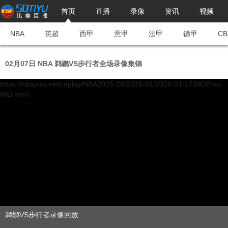
首页
直播
录像
资讯
视频
NBA
英超
西甲
意甲
法甲
德甲
CB
02月07日 NBA 鹈鹕VS步行者全场录像集锦
https://nbaplay.net/replay/NBA2025-26/2026-01/2026-01-17/NOP-vs-
IND.html
鹈鹕VS步行者录像回放