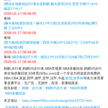
[腾讯全场集锦]步行者击退鹈鹕 赫夫新高29分 西亚卡姆27+6+5
锡安27+6+7
2026-01-17 08:46:09
集锦
[赫夫集锦]攻防俱佳！赫夫17中13砍生涯新高29分外加9板2断2
帽 三分6中3
2026-01-17 08:46:09
集锦
[西卡集锦]攻防都很稳健！西亚卡姆22中11砍27分 三分8中4&另
有6板5助1帽
2026-01-17 08:46:09
集锦
[锡安集锦]尽力局！锡安12中10空砍27分6板7助 罚球10中7
2026-01-17 08:46:09
鹈鹕,步行者,鹈鹕VS步行者,NBA常规赛,NBA录像回放,鹈鹕VS步行
者全场录像回放,50体育(50bs.com)是一个专业为球迷提供免费的
NBA,CBA,英超,西甲,德甲,意甲,法甲,中超,
欧冠
,
世界杯
等各大体育赛
事直播平台，无广告，无插件，高清，直播线路多。
相关标签：
鹈鹕
步行者
鹈鹕VS步行者
NBA常规赛
NBA录像回放
本文地址：
https://www.50bs.com/luxiang/nba/19731.html
百度搜索：更多01月17日 NBA常规赛 鹈鹕vs步行者 NBA录像回