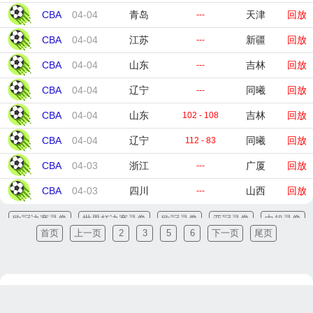
CBA
04-04
青岛
天津
回放
---
CBA
04-04
江苏
新疆
回放
---
CBA
04-04
山东
吉林
回放
---
CBA
04-04
辽宁
同曦
回放
---
CBA
04-04
山东
吉林
回放
102 - 108
CBA
04-04
辽宁
同曦
回放
112 - 83
CBA
04-03
浙江
广厦
回放
---
CBA
04-03
四川
山西
回放
---
欧冠决赛录像
世界杯决赛录像
欧冠录像
亚冠录像
中超录像
首页
上一页
2
3
5
6
下一页
尾页
法甲录像
德甲录像
意甲录像
西甲录像
英超录像
网站地图
网站标签
nba直播在线观看免费
jrs直播nba
nba直播在线观
看免费