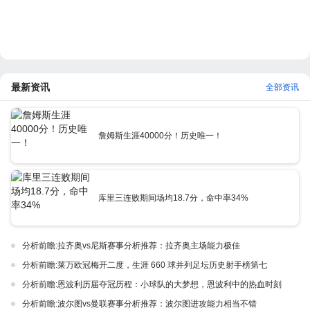
最新资讯
全部资讯
詹姆斯生涯40000分！历史唯一！
库里三连败期间场均18.7分，命中率34%
分析前瞻:拉齐奥vs尼斯赛事分析推荐：拉齐奥主场能力极佳
分析前瞻:莱万欧冠梅开二度，生涯 660 球并列足坛历史射手榜第七
分析前瞻:恩波利历届夺冠历程：小球队的大梦想，恩波利中的热血时刻
分析前瞻:波尔图vs曼联赛事分析推荐：波尔图进攻能力相当不错