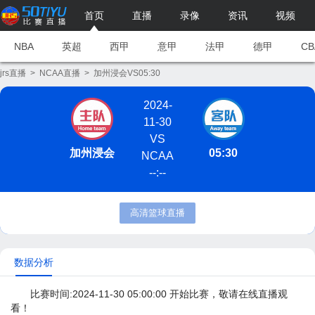
首页
直播
录像
资讯
视频
NBA
英超
西甲
意甲
法甲
德甲
CB
jrs直播
>
NCAA直播
>
加州浸会VS05:30
2024-
11-30
VS
加州浸会
05:30
NCAA
--:--
高清篮球直播
数据分析
比赛时间:2024-11-30 05:00:00 开始比赛，敬请在线直播观
看！