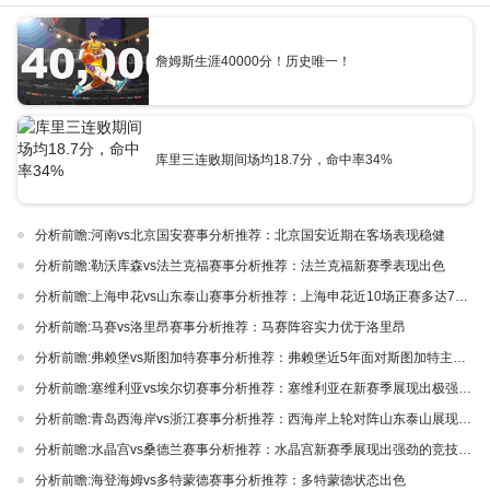
詹姆斯生涯40000分！历史唯一！
库里三连败期间场均18.7分，命中率34%
分析前瞻:河南vs北京国安赛事分析推荐：北京国安近期在客场表现稳健
分析前瞻:勒沃库森vs法兰克福赛事分析推荐：法兰克福新赛季表现出色
分析前瞻:上海申花vs山东泰山赛事分析推荐：上海申花近10场正赛多达7场比赛半场有得失球
分析前瞻:马赛vs洛里昂赛事分析推荐：马赛阵容实力优于洛里昂
分析前瞻:弗赖堡vs斯图加特赛事分析推荐：弗赖堡近5年面对斯图加特主场胜率达到80%
分析前瞻:塞维利亚vs埃尔切赛事分析推荐：塞维利亚在新赛季展现出极强的进攻欲望
分析前瞻:青岛西海岸vs浙江赛事分析推荐：西海岸上轮对阵山东泰山展现其大场面作战能力
分析前瞻:水晶宫vs桑德兰赛事分析推荐：水晶宫新赛季展现出强劲的竞技状态
分析前瞻:海登海姆vs多特蒙德赛事分析推荐：多特蒙德状态出色