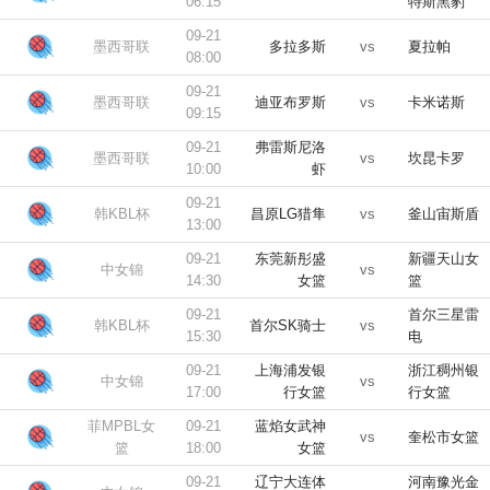
06:15
特斯黑豹
09-21
墨西哥联
多拉多斯
vs
夏拉帕
08:00
09-21
墨西哥联
迪亚布罗斯
vs
卡米诺斯
09:15
09-21
弗雷斯尼洛
墨西哥联
vs
坎昆卡罗
10:00
虾
09-21
韩KBL杯
昌原LG猎隼
vs
釜山宙斯盾
13:00
09-21
东莞新彤盛
新疆天山女
中女锦
vs
14:30
女篮
篮
09-21
首尔三星雷
韩KBL杯
首尔SK骑士
vs
15:30
电
09-21
上海浦发银
浙江稠州银
中女锦
vs
17:00
行女篮
行女篮
菲MPBL女
09-21
蓝焰女武神
vs
奎松市女篮
篮
18:00
女篮
09-21
辽宁大连体
河南豫光金