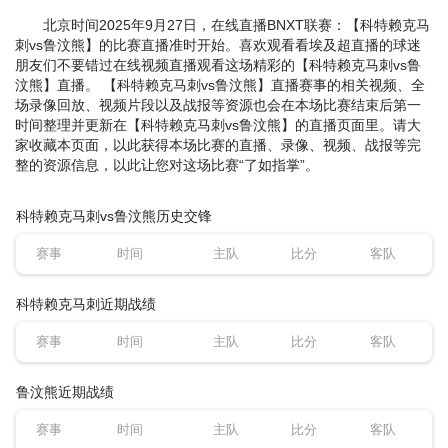
北京时间2025年9月27日，在线直播BNXT联赛：【科特赖克马
刺vs鲁汶熊】的比赛直播准时开始。喜欢观看看埃及超直播的球迷
朋友们不要错过在线视频直播观看这场精彩的【科特赖克马刺vs鲁
汶熊】直播。 【科特赖克马刺vs鲁汶熊】直播赛事的相关视频、全
场录像回放、视频片段以及战报等资源也会在本场比赛结束后第一
时间整理并更新在【科特赖克马刺vs鲁汶熊】的直播页面里。请大
家收藏本页面，以此获得本场比赛的直播、录像、视频、战报等完
整的资源信息，以此让您对这场比赛“了如指掌”。
科特赖克马刺vs鲁汶熊历史交锋
赛事
时间
主队
比分
客队
科特赖克马刺近期战绩
赛事
时间
主队
比分
客队
鲁汶熊近期战绩
赛事
时间
主队
比分
客队