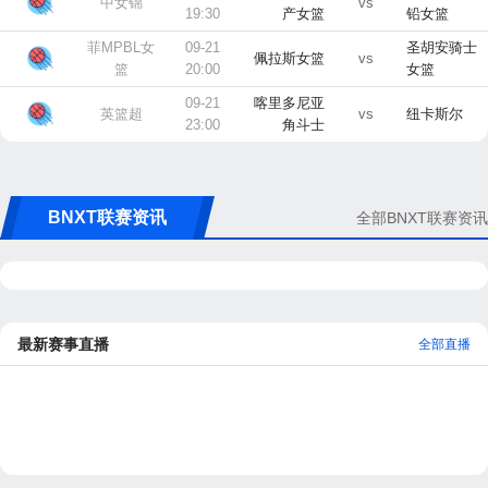
中女锦
vs
19:30
产女篮
铅女篮
菲MPBL女
09-21
圣胡安骑士
佩拉斯女篮
vs
篮
20:00
女篮
09-21
喀里多尼亚
英篮超
vs
纽卡斯尔
23:00
角斗士
BNXT联赛资讯
全部BNXT联赛资讯
最新赛事直播
全部直播