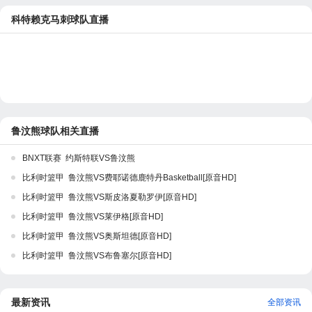
科特赖克马刺球队直播
鲁汶熊球队相关直播
BNXT联赛 约斯特联VS鲁汶熊
比利时篮甲 鲁汶熊VS费耶诺德鹿特丹Basketball[原音HD]
比利时篮甲 鲁汶熊VS斯皮洛夏勒罗伊[原音HD]
比利时篮甲 鲁汶熊VS莱伊格[原音HD]
比利时篮甲 鲁汶熊VS奥斯坦德[原音HD]
比利时篮甲 鲁汶熊VS布鲁塞尔[原音HD]
最新资讯
全部资讯