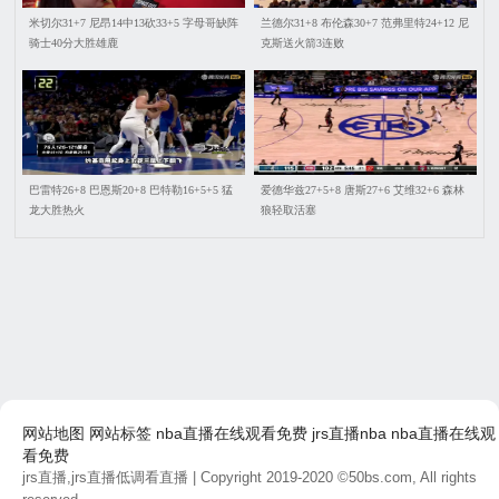
米切尔31+7 尼昂14中13砍33+5 字母哥缺阵
兰德尔31+8 布伦森30+7 范弗里特24+12 尼
骑士40分大胜雄鹿
克斯送火箭3连败
巴雷特26+8 巴恩斯20+8 巴特勒16+5+5 猛
爱德华兹27+5+8 唐斯27+6 艾维32+6 森林
龙大胜热火
狼轻取活塞
网站地图
网站标签
nba直播在线观看免费
jrs直播nba
nba直播在线观
看免费
jrs直播,jrs直播低调看直播
| Copyright 2019-2020 ©50bs.com, All rights