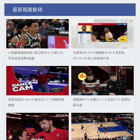
最新视频集锦
A-西蒙斯抛投绝杀 格兰特30+8 大桥21分
浓眉哥28+12+9 詹姆斯25+8+8 东契奇
开拓者送篮网4连败
33+13+10 湖人轻取独行侠
英格拉姆28+10+10 鲍尔29+5+7 鹈鹕轻取
塔图姆24+5 布朗21+7+5 文班27+5 绿军轻
黄蜂
取马刺