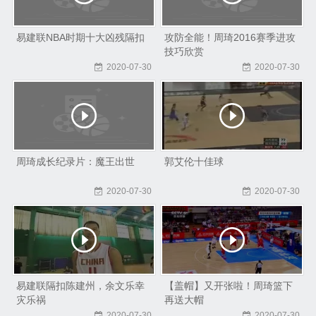
易建联NBA时期十大凶残隔扣
攻防全能！周琦2016赛季进攻
技巧欣赏
2020-07-30
2020-07-30
周琦成长纪录片：魔王出世
郭艾伦十佳球
2020-07-30
2020-07-30
易建联隔扣陈建州，余文乐幸
【盖帽】又开张啦！周琦篮下
灾乐祸
再送大帽
2020-07-30
2020-07-30