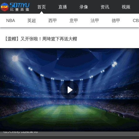
首页
直播
录像
资讯
视频
NBA
英超
西甲
意甲
法甲
德甲
CB
【盖帽】又开张啦！周琦篮下再送大帽
相关精彩视频集锦