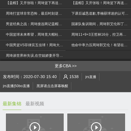
【盖帽】又开张啦！周琦篮下再送大帽
【盖帽】又开张啦！周琦篮下再送大帽
周琦打篮球非常恐怖，最后时刻逆转乾坤，赢得黄金两秒太厉害了！
下课后诚恳道歉,李楠获球迷的认可与原谅!但他的爱将却被骂惨了
男篮经典之战：周琦接连两记盖帽，对手吓得手都打滑，很尴尬
国家队集训期间，周琦郭艾伦和丁彦雨航偷开小灶，要喷他们吗？
中国篮球未来希望，周琦竟大帽杜兰特，场面太劲爆
周琦11+9+3王哲林16分，控卫再爆发，中国男篮再胜喀麦隆
>
中国男篮VS菲律宾五佳球！周琦大帽克拉克森NBA级空接重扣
他命中率力压周琦郭艾伦！有望在未来，替代易建联的位置
周琦谈世界杯失误,在空姐娇妻开导下走出阴霾,未来渴望再进NBA
更多CBA
发布时间：2020-07-30 15:40
1538
jrs直播
jrs直播|50bo直播
黑屏请点击屏幕唤醒
最新集锦
最新视频